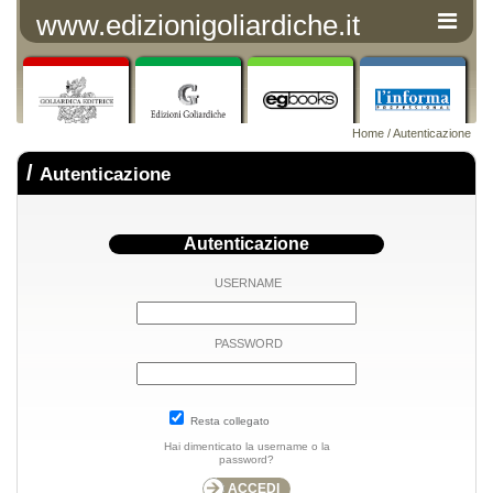
www.edizionigoliardiche.it
Home
/ Autenticazione
/
Autenticazione
Autenticazione
USERNAME
PASSWORD
Resta collegato
Hai dimenticato la username o la
password?