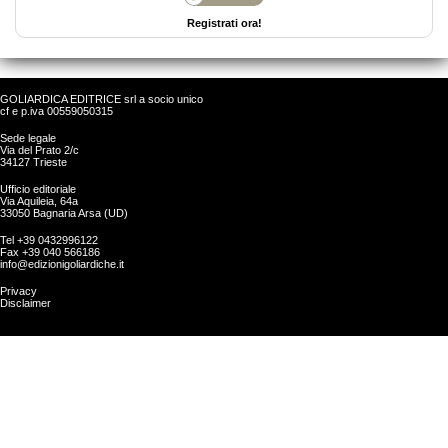
Registrati ora!
GOLIARDICA EDITRICE srl a socio unico
cf e p.iva 00559050315
Sede legale
Via del Prato 2/c
34127 Trieste
Ufficio editoriale
Via Aquileia, 64a
33050 Bagnaria Arsa (UD)
Tel +39 0432996122
Fax +39 040 566186
info@edizionigoliardiche.it
Privacy
Disclaimer