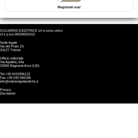
Registrati ora!
GOLIARDICA EDITRICE srl a socio unico
cf e p.iva 00559050315
Sede legale
Via del Prato 2/c
34127 Trieste
Ufficio editoriale
Via Aquileia, 64a
33050 Bagnaria Arsa (UD)
Tel +39 0432996122
Fax +39 040 566186
info@edizionigoliardiche.it
Privacy
Disclaimer