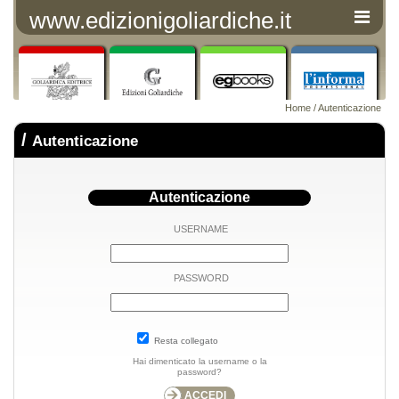
www.edizionigoliardiche.it
Home
/ Autenticazione
/
Autenticazione
Autenticazione
USERNAME
PASSWORD
Resta collegato
Hai dimenticato la username o la
password?