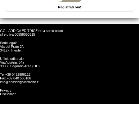
Registrati ora!
GOLIARDICA EDITRICE srl a socio unico
cf e p.iva 00559050315
Sede legale
Via del Prato 2/c
34127 Trieste
Ufficio editoriale
Via Aquileia, 64a
33050 Bagnaria Arsa (UD)
Tel +39 0432996122
Fax +39 040 566186
info@edizionigoliardiche.it
Privacy
Disclaimer