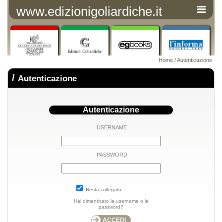
www.edizionigoliardiche.it
Home
/ Autenticazione
/
Autenticazione
Autenticazione
USERNAME
PASSWORD
Resta collegato
Hai dimenticato la username o la
password?