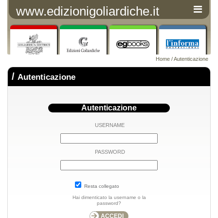
www.edizionigoliardiche.it
Home
/ Autenticazione
/
Autenticazione
Autenticazione
USERNAME
PASSWORD
Resta collegato
Hai dimenticato la username o la
password?