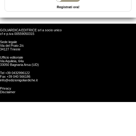
Registrati ora!
GOLIARDICA EDITRICE srl a socio unico
cf e p.iva 00559050315
Sede legale
Via del Prato 2/c
34127 Trieste
Ufficio editoriale
Via Aquileia, 64a
33050 Bagnaria Arsa (UD)
Tel +39 0432996122
Fax +39 040 566186
info@edizionigoliardiche.it
Privacy
Disclaimer