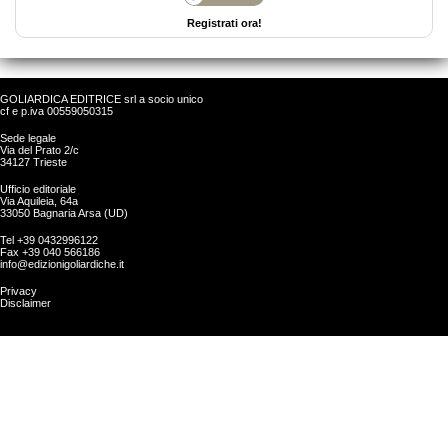
Registrati ora!
GOLIARDICA EDITRICE srl a socio unico
cf e p.iva 00559050315
Sede legale
Via del Prato 2/c
34127 Trieste
Ufficio editoriale
Via Aquileia, 64a
33050 Bagnaria Arsa (UD)
Tel +39 0432996122
Fax +39 040 566186
info@edizionigoliardiche.it
Privacy
Disclaimer