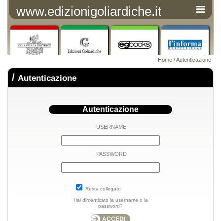
www.edizionigoliardiche.it
Home
/ Autenticazione
/
Autenticazione
Autenticazione
USERNAME
PASSWORD
Resta collegato
Hai dimenticato la username o la
password?