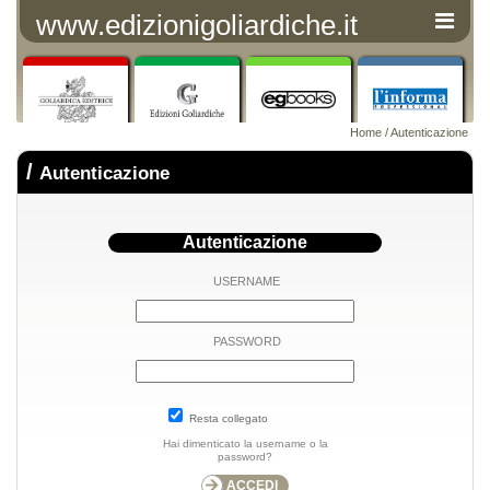
www.edizionigoliardiche.it
Home
/ Autenticazione
/
Autenticazione
Autenticazione
USERNAME
PASSWORD
Resta collegato
Hai dimenticato la username o la
password?