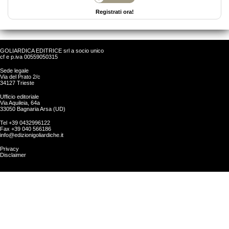
Registrati ora!
GOLIARDICA EDITRICE srl a socio unico
cf e p.iva 00559050315
Sede legale
Via del Prato 2/c
34127 Trieste
Ufficio editoriale
Via Aquileia, 64a
33050 Bagnaria Arsa (UD)
Tel +39 0432996122
Fax +39 040 566186
info@edizionigoliardiche.it
Privacy
Disclaimer