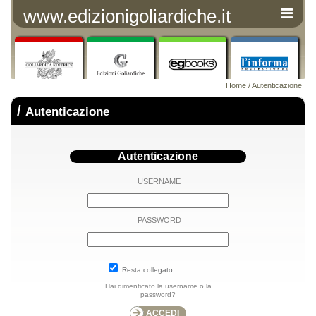
www.edizionigoliardiche.it
Home
/ Autenticazione
/
Autenticazione
Autenticazione
USERNAME
PASSWORD
Resta collegato
Hai dimenticato la username o la
password?