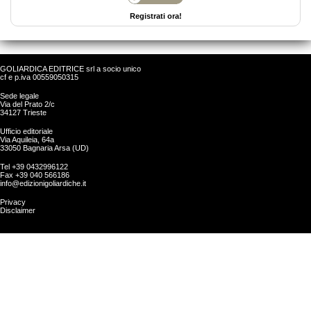
Registrati ora!
GOLIARDICA EDITRICE srl a socio unico
cf e p.iva 00559050315
Sede legale
Via del Prato 2/c
34127 Trieste
Ufficio editoriale
Via Aquileia, 64a
33050 Bagnaria Arsa (UD)
Tel +39 0432996122
Fax +39 040 566186
info@edizionigoliardiche.it
Privacy
Disclaimer