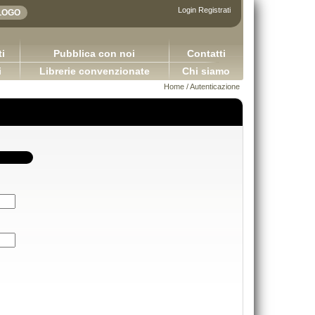
Login
Registrati
i
Pubblica con noi
Contatti
i
Librerie convenzionate
Chi siamo
Home
/ Autenticazione
Adhesives in the furniture indu
Sretan Put!
Bulian Franco
Pugliese Ginevra
65,00 €