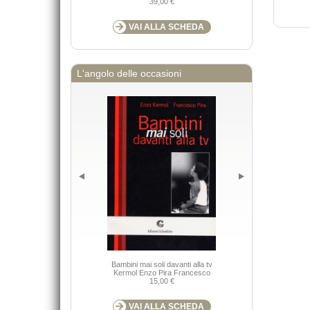
39,00 €
VAI ALLA SCHEDA
L'angolo delle occasioni
Bambini mai soli davanti alla tv
Value ne
Kermol Enzo Pira Francesco
15,00 €
VAI ALLA SCHEDA