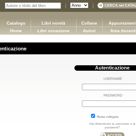
Catalogo
Libri novità
Collane
Appuntament
Home
Libri occasione
Autori
Area docent
enticazione
Autenticazione
USERNAME
PASSWORD
Resta collegato
Hai dimenticato la username o la
password?
sponsabilità limitata in Francia, in
Applicazioni della logica contabile - Volume I / Versione
Spagna e in Italia
2.0
o Rachel Capurso Giuseppe