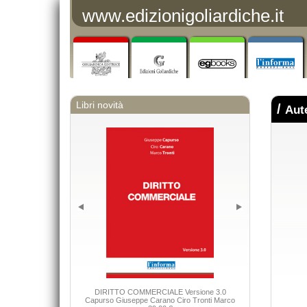
www.edizionigoliardiche.it
Libri novità
/
Aut
Le società a re
DIRITTO COMMERCIALE Versione 3.0
Capurso Giuseppe Carano Ciro Tronti Marco
Benvenut