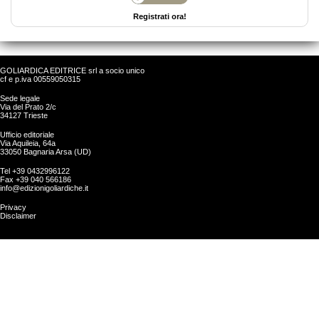
Registrati ora!
GOLIARDICA EDITRICE srl a socio unico
cf e p.iva 00559050315
Sede legale
Via del Prato 2/c
34127 Trieste
Ufficio editoriale
Via Aquileia, 64a
33050 Bagnaria Arsa (UD)
Tel +39 0432996122
Fax +39 040 566186
info@edizionigoliardiche.it
Privacy
Disclaimer