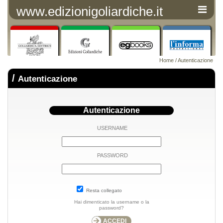
www.edizionigoliardiche.it
Home
/ Autenticazione
/
Autenticazione
Autenticazione
USERNAME
PASSWORD
Resta collegato
Hai dimenticato la username o la
password?