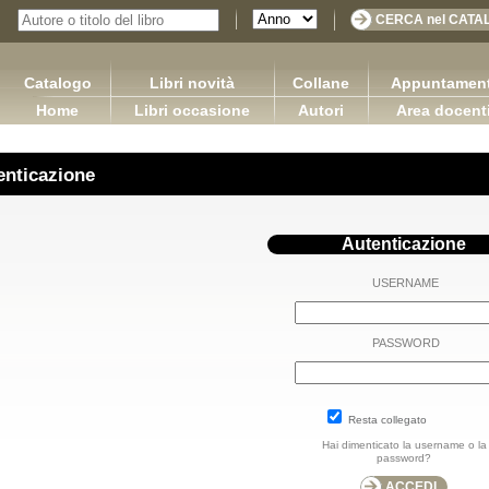
Catalogo
Libri novità
Collane
Appuntament
Home
Libri occasione
Autori
Area docent
enticazione
Autenticazione
USERNAME
PASSWORD
Resta collegato
Hai dimenticato la username o la
password?
sponsabilità limitata in Francia, in
DIRITTO COMMERCIALE Versione 3.0
Ap
Spagna e in Italia
Capurso Giuseppe Carano Ciro Tronti Marco
o Rachel Capurso Giuseppe