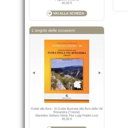
40,00 €
VAI ALLA SCHEDA
L'angolo delle occasioni
Guide alla flora - III.Guida illustrata alla flora della Val
Value ne
Rosandra (Trieste)
Martellos Stefano Nimis Pier Luigi Poldini Livio
45,00 €