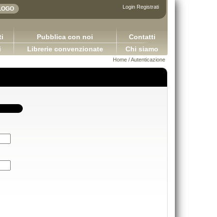
Login
Registrati
i
Pubblica con noi
Contatti
i
Librerie convenzionate
Chi siamo
Home
/ Autenticazione
Adhesives in the furniture indu
plicazioni della logica contabile - Volume I / Versione
Bulian Franco
2.0
65,00 €