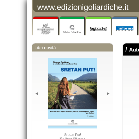
www.edizionigoliardiche.it
Libri novità
/
Aut
Le società a re
Sretan Put!
Pugliese Ginevra
Benvenut