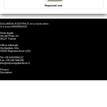
Registrati ora!
GOLIARDICA EDITRICE srl a socio unico
cf e p.iva 00559050315
Sede legale
Via del Prato 2/c
34127 Trieste
Ufficio editoriale
Via Aquileia, 64a
33050 Bagnaria Arsa (UD)
Tel +39 0432996122
Fax +39 040 566186
info@edizionigoliardiche.it
Privacy
Disclaimer