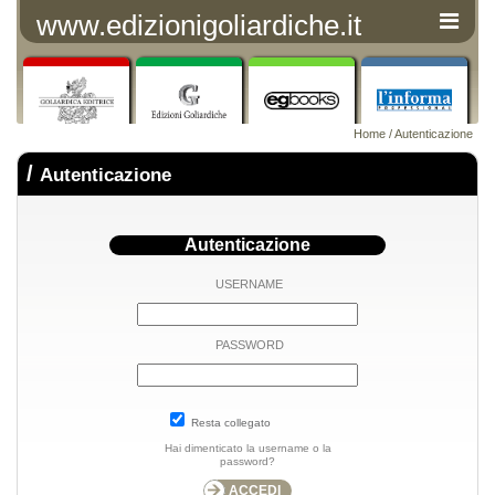
www.edizionigoliardiche.it
Home
/ Autenticazione
/
Autenticazione
Autenticazione
USERNAME
PASSWORD
Resta collegato
Hai dimenticato la username o la
password?