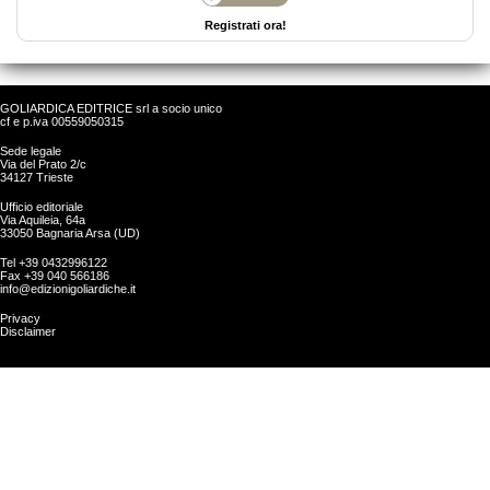
Registrati ora!
GOLIARDICA EDITRICE srl a socio unico
cf e p.iva 00559050315
Sede legale
Via del Prato 2/c
34127 Trieste
Ufficio editoriale
Via Aquileia, 64a
33050 Bagnaria Arsa (UD)
Tel +39 0432996122
Fax +39 040 566186
info@edizionigoliardiche.it
Privacy
Disclaimer