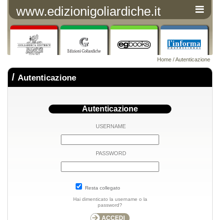
www.edizionigoliardiche.it
Home
/ Autenticazione
/
Autenticazione
Autenticazione
USERNAME
PASSWORD
Resta collegato
Hai dimenticato la username o la
password?