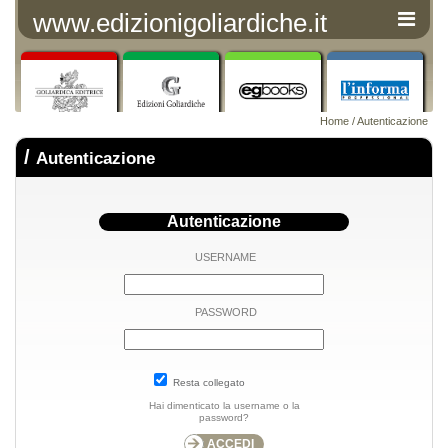
www.edizionigoliardiche.it
Home
/ Autenticazione
/
Autenticazione
Autenticazione
USERNAME
PASSWORD
Resta collegato
Hai dimenticato la username o la
password?