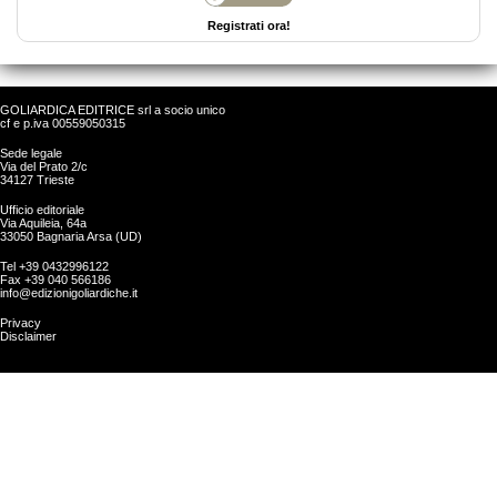
Registrati ora!
GOLIARDICA EDITRICE srl a socio unico
cf e p.iva 00559050315
Sede legale
Via del Prato 2/c
34127 Trieste
Ufficio editoriale
Via Aquileia, 64a
33050 Bagnaria Arsa (UD)
Tel +39 0432996122
Fax +39 040 566186
info@edizionigoliardiche.it
Privacy
Disclaimer