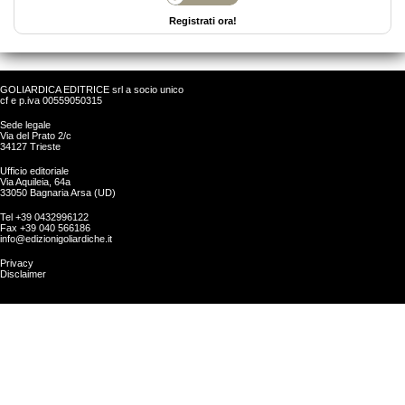
Registrati ora!
GOLIARDICA EDITRICE srl a socio unico
cf e p.iva 00559050315
Sede legale
Via del Prato 2/c
34127 Trieste
Ufficio editoriale
Via Aquileia, 64a
33050 Bagnaria Arsa (UD)
Tel +39 0432996122
Fax +39 040 566186
info@edizionigoliardiche.it
Privacy
Disclaimer