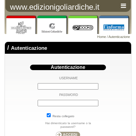
www.edizionigoliardiche.it
Home
/ Autenticazione
/
Autenticazione
Autenticazione
USERNAME
PASSWORD
Resta collegato
Hai dimenticato la username o la
password?