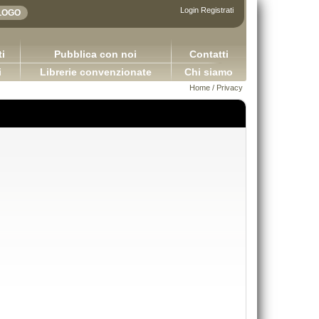
Login
Registrati
i
Pubblica con noi
Contatti
i
Librerie convenzionate
Chi siamo
Home
/ Privacy
DIRITTO COMMERCIALE Versione 3.0
Applicazioni della logica contabile - Volum
Capurso Giuseppe Carano Ciro Tronti Marco
2.0