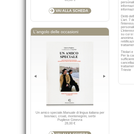
personali
informazio
informazi
VAI ALLA SCHEDA
Diritti de
L’art. 7 d
l'interes
personali
L’interes
L'angolo delle occasioni
su cui si
anonima o
rettificaz
trattame
Titolari e
Per la c
sufficien
cancellaz
trattame
Trieste
Un amico speciale.Manuale di lingua italiana per
Educazione e peda
bosniaci, croati, montenegrini, serbi
Pugliese Ginevra
28,00 €