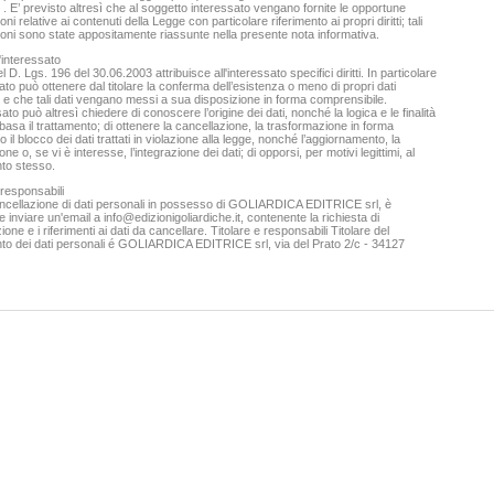
 . E’ previsto altresì che al soggetto interessato vengano fornite le opportune
40,00 €
20,00 €
ni relative ai contenuti della Legge con particolare riferimento ai propri diritti; tali
oni sono state appositamente riassunte nella presente nota informativa.
VAI ALLA SCHEDA
VAI ALLA SCHEDA
ll'interessato
el D. Lgs. 196 del 30.06.2003 attribuisce all'interessato specifici diritti. In particolare
sato può ottenere dal titolare la conferma dell’esistenza o meno di propri dati
 e che tali dati vengano messi a sua disposizione in forma comprensibile.
sato può altresì chiedere di conoscere l’origine dei dati, nonché la logica e le finalità
 basa il trattamento; di ottenere la cancellazione, la trasformazione in forma
 il blocco dei dati trattati in violazione alla legge, nonché l’aggiornamento, la
ione o, se vi è interesse, l’integrazione dei dati; di opporsi, per motivi legittimi, al
nto stesso.
 responsabili
L'amor scortese.Fanatismo, pulizia etnica,
ancellazione di dati personali in possesso di GOLIARDICA EDITRICE srl, è
trasgressione nell'epoca dei re cosiddetti cattolici
te inviare un'email a
info@edizionigoliardiche.it
, contenente la richiesta di
Ferracuti Gianni
ione e i riferimenti ai dati da cancellare. Titolare e responsabili Titolare del
24,00 €
nto dei dati personali é GOLIARDICA EDITRICE srl, via del Prato 2/c - 34127
VAI ALLA SCHEDA
gogia in Italia nell'età della Guerra
Fredda (1948-1989)
27,00 €