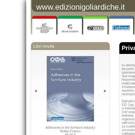
www.edizionigoliardiche.it
Libri novità
Priv
In ottemp
da parte
spontanea
Sue esige
l'inserim
realizzat
Il tratta
saranno c
riconosciu
Dati pers
Il D. Lgs
si intend
(nel segu
indiretta,
registraz
raffronto
La suddet
Adhesives in the furniture industry
eccezione
Bulian Franco
collegial
65,00 €