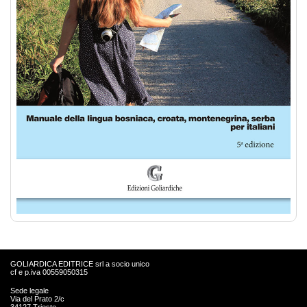
GOLIARDICA EDITRICE srl a socio unico
cf e p.iva 00559050315
Sede legale
Via del Prato 2/c