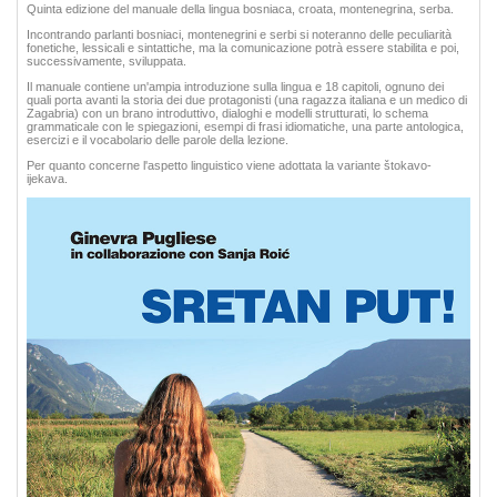
Quinta edizione del manuale della lingua bosniaca, croata, montenegrina, serba.
Incontrando parlanti bosniaci, montenegrini e serbi si noteranno delle peculiarità
fonetiche, lessicali e sintattiche, ma la comunicazione potrà essere stabilita e poi,
successivamente, sviluppata.
Il manuale contiene un'ampia introduzione sulla lingua e 18 capitoli, ognuno dei
quali porta avanti la storia dei due protagonisti (una ragazza italiana e un medico di
Zagabria) con un brano introduttivo, dialoghi e modelli strutturati, lo schema
grammaticale con le spiegazioni, esempi di frasi idiomatiche, una parte antologica,
esercizi e il vocabolario delle parole della lezione.
Per quanto concerne l'aspetto linguistico viene adottata la variante štokavo-
ijekava.