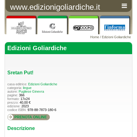
www.edizionigoliardiche.it
Home
/
Edizioni Goliardiche
Edizioni Goliardiche
Sretan Put!
casa editrice:
Edizioni Goliardiche
categoria:
lingue
autore:
Pugliese Ginevra
pagine:
366
formato:
17x24
prezzo:
40,00 €
edizione:
2023
codice ISBN:
978-88-7873-180-6
PRENOTA ONLINE
Descrizione