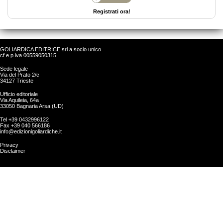
Registrati ora!
GOLIARDICA EDITRICE srl a socio unico
cf e p.iva 00559050315
Sede legale
Via del Prato 2/c
34127 Trieste
Ufficio editoriale
Via Aquileia, 64a
33050 Bagnaria Arsa (UD)
Tel +39 0432996122
Fax +39 040 566186
info@edizionigoliardiche.it
Privacy
Disclaimer