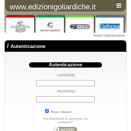
www.edizionigoliardiche.it
Home
/ Autenticazione
/
Autenticazione
Autenticazione
USERNAME
PASSWORD
Resta collegato
Hai dimenticato la username o la
password?