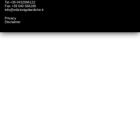
Tel +39 0432996122
Fax +39 040 566186
info@edizionigoliardiche.it
Privacy
Disclaimer