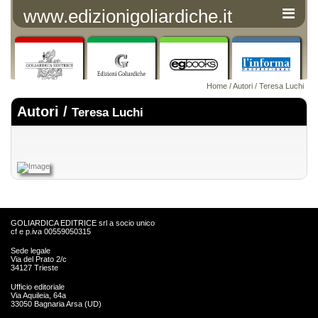
www.edizionigoliardiche.it
Home
/
Autori
/ Teresa Luchi
Autori /
Teresa Luchi
GOLIARDICA EDITRICE srl a socio unico
cf e p.iva 00559050315
Sede legale
Via del Prato 2/c
34127 Trieste
Ufficio editoriale
Via Aquileia, 64a
33050 Bagnaria Arsa (UD)