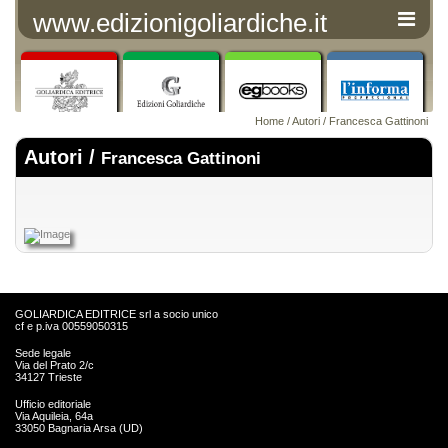
www.edizionigoliardiche.it
Home
/
Autori
/ Francesca Gattinoni
Autori /
Francesca Gattinoni
GOLIARDICA EDITRICE srl a socio unico
cf e p.iva 00559050315
Sede legale
Via del Prato 2/c
34127 Trieste
Ufficio editoriale
Via Aquileia, 64a
33050 Bagnaria Arsa (UD)