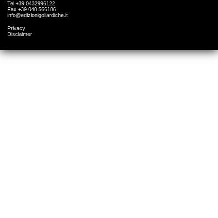
Tel +39 0432996122
Fax +39 040 566186
info@edizionigoliardiche.it
Privacy
Disclaimer