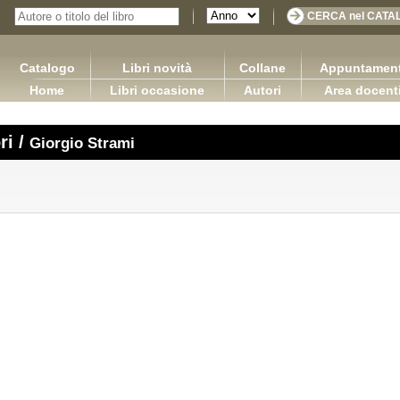
Catalogo
Libri novità
Collane
Appuntament
Home
Libri occasione
Autori
Area docent
ri /
Giorgio Strami
sponsabilità limitata in Francia, in
Adhesives in the furniture industry
Ap
Spagna e in Italia
Bulian Franco
o Rachel Capurso Giuseppe
65,00 €