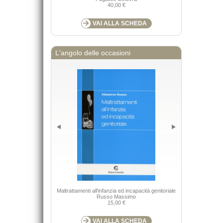
40,00 €
VAI ALLA SCHEDA
L'angolo delle occasioni
Guide alla flora -
Maltrattamenti all'infanzia ed incapacità genitoriale
Russo Massimo
Martellos Ste
15,00 €
VAI ALLA SCHEDA