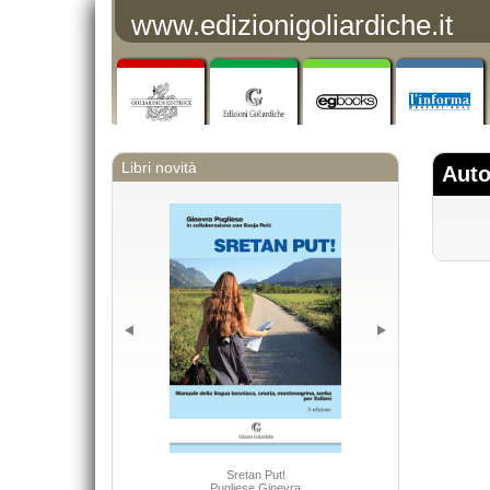
www.edizionigoliardiche.it
Libri novità
Auto
Le società a re
Sretan Put!
Pugliese Ginevra
Benvenut