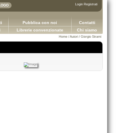
Login
Registrati
i
Pubblica con noi
Contatti
i
Librerie convenzionate
Chi siamo
Home
/
Autori
/ Giorgio Strami
DIRITTO COMMERCIALE Version
plicazioni della logica contabile - Volume I / Versione
Capurso Giuseppe Carano Ciro Tro
2.0