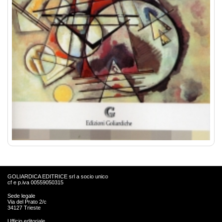
GOLIARDICA EDITRICE srl a socio unico
cf e p.iva 00559050315
Sede legale
Via del Prato 2/c
34127 Trieste
Ufficio editoriale