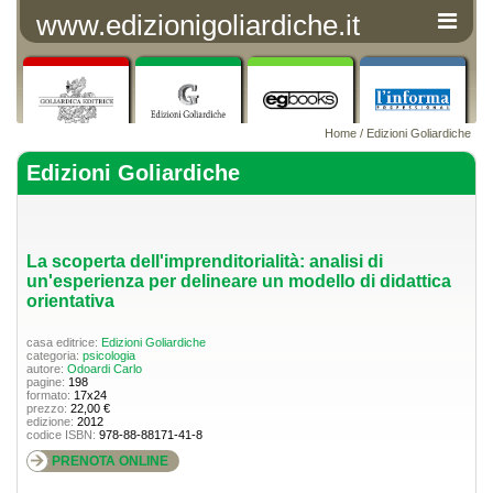
www.edizionigoliardiche.it
Home
/
Edizioni Goliardiche
Edizioni Goliardiche
La scoperta dell'imprenditorialità: analisi di
un'esperienza per delineare un modello di didattica
orientativa
casa editrice:
Edizioni Goliardiche
categoria:
psicologia
autore:
Odoardi Carlo
pagine:
198
formato:
17x24
prezzo:
22,00 €
edizione:
2012
codice ISBN:
978-88-88171-41-8
PRENOTA ONLINE