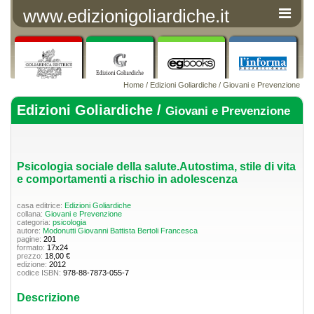
www.edizionigoliardiche.it
Home
/
Edizioni Goliardiche
/
Giovani e Prevenzione
Edizioni Goliardiche /
Giovani e Prevenzione
Psicologia sociale della salute.Autostima, stile di vita
e comportamenti a rischio in adolescenza
casa editrice:
Edizioni Goliardiche
collana:
Giovani e Prevenzione
categoria:
psicologia
autore:
Modonutti Giovanni Battista
Bertoli Francesca
pagine:
201
formato:
17x24
prezzo:
18,00 €
edizione:
2012
codice ISBN:
978-88-7873-055-7
Descrizione