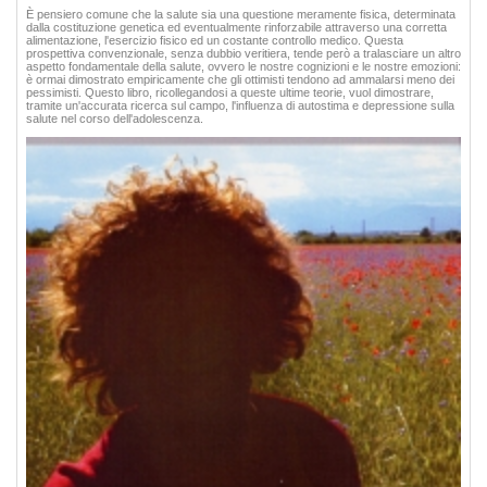
È pensiero comune che la salute sia una questione meramente fisica, determinata
dalla costituzione genetica ed eventualmente rinforzabile attraverso una corretta
alimentazione, l'esercizio fisico ed un costante controllo medico. Questa
prospettiva convenzionale, senza dubbio veritiera, tende però a tralasciare un altro
aspetto fondamentale della salute, ovvero le nostre cognizioni e le nostre emozioni:
è ormai dimostrato empiricamente che gli ottimisti tendono ad ammalarsi meno dei
pessimisti. Questo libro, ricollegandosi a queste ultime teorie, vuol dimostrare,
tramite un'accurata ricerca sul campo, l'influenza di autostima e depressione sulla
salute nel corso dell'adolescenza.