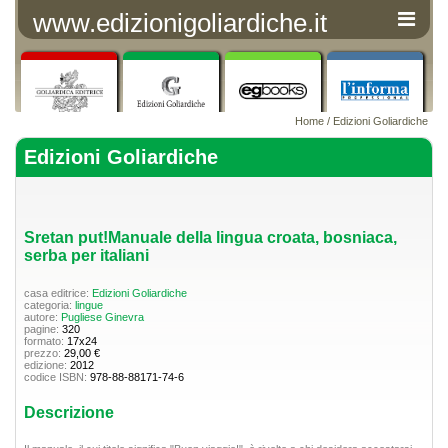
www.edizionigoliardiche.it
Home
/
Edizioni Goliardiche
Edizioni Goliardiche
Sretan put!Manuale della lingua croata, bosniaca,
serba per italiani
casa editrice:
Edizioni Goliardiche
categoria:
lingue
autore:
Pugliese Ginevra
pagine:
320
formato:
17x24
prezzo:
29,00 €
edizione:
2012
codice ISBN:
978-88-88171-74-6
Descrizione