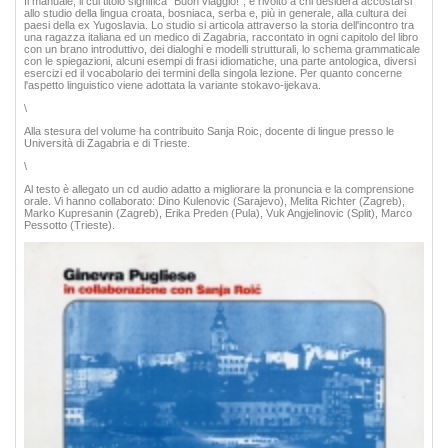
Il manuale, il cui titolo significa "Buon viaggio!", è rivolto a chi desidera accostarsi
allo studio della lingua croata, bosniaca, serba e, più in generale, alla cultura dei
paesi della ex Yugoslavia. Lo studio si articola attraverso la storia dell'incontro tra
una ragazza italiana ed un medico di Zagabria, raccontato in ogni capitolo del libro
con un brano introduttivo, dei dialoghi e modelli strutturali, lo schema grammaticale
con le spiegazioni, alcuni esempi di frasi idiomatiche, una parte antologica, diversi
esercizi ed il vocabolario dei termini della singola lezione. Per quanto concerne
l'aspetto linguistico viene adottata la variante stokavo-ijekava.
\
Alla stesura del volume ha contribuito Sanja Roic, docente di lingue presso le
Università di Zagabria e di Trieste.
\
Al testo è allegato un cd audio adatto a migliorare la pronuncia e la comprensione
orale. Vi hanno collaborato: Dino Kulenovic (Sarajevo), Melita Richter (Zagreb),
Marko Kupresanin (Zagreb), Erika Preden (Pula), Vuk Angjelinovic (Split), Marco
Pessotto (Trieste).