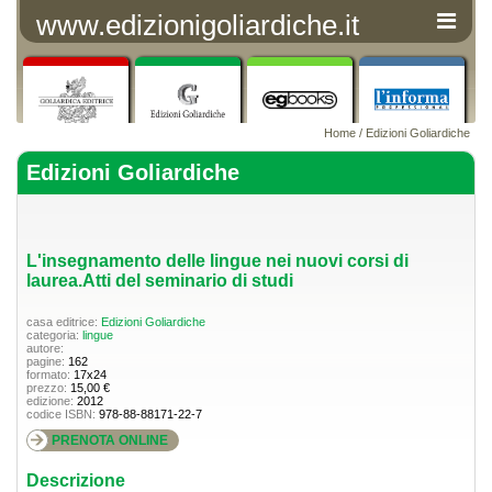
www.edizionigoliardiche.it
Home
/
Edizioni Goliardiche
Edizioni Goliardiche
L'insegnamento delle lingue nei nuovi corsi di
laurea.Atti del seminario di studi
casa editrice:
Edizioni Goliardiche
categoria:
lingue
autore:
pagine:
162
formato:
17x24
prezzo:
15,00 €
edizione:
2012
codice ISBN:
978-88-88171-22-7
PRENOTA ONLINE
Descrizione