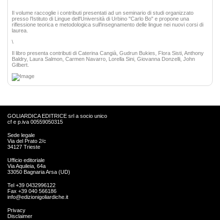
Il volume raccoglie i contributi presentati ad un seminario di studi organizzato
presso l'Istituto di Lingue dell'Università di Urbino "Carlo Bo" e propone una
riflessione teorica e metodologica sull'insegnamento delle lingue nei nuovi corsi di
laurea.
\
Il libro presenta contributi di Caterina Cangià, Gudrun Bukies, Flora Sisti, Anthony
Baldry, Laura Salmon, Carmen Navarro, Lorella Sini, Giovanna Donzelli, John
Gilbert.
GOLIARDICA EDITRICE srl a socio unico
cf e p.iva 00559050315
Sede legale
Via del Prato 2/c
34127 Trieste
Ufficio editoriale
Via Aquileia, 64a
33050 Bagnaria Arsa (UD)
Tel +39 0432996122
Fax +39 040 566186
info@edizionigoliardiche.it
Privacy
Disclaimer