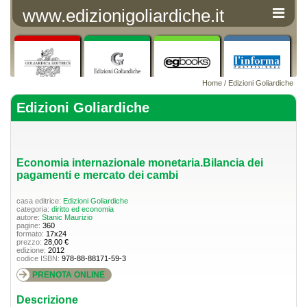
www.edizionigoliardiche.it
Home
/
Edizioni Goliardiche
Edizioni Goliardiche
Economia internazionale monetaria.Bilancia dei
pagamenti e mercato dei cambi
casa editrice:
Edizioni Goliardiche
categoria:
diritto ed economia
autore:
Stanic Maurizio
pagine:
360
formato:
17x24
prezzo:
28,00 €
edizione:
2012
codice ISBN:
978-88-88171-59-3
PRENOTA ONLINE
Descrizione