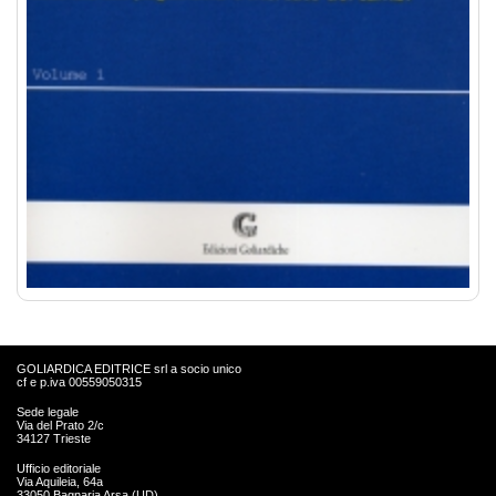
GOLIARDICA EDITRICE srl a socio unico
cf e p.iva 00559050315
Sede legale
Via del Prato 2/c
34127 Trieste
Ufficio editoriale
Via Aquileia, 64a
33050 Bagnaria Arsa (UD)