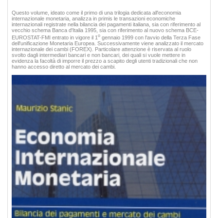
Questo volume, ideato come il primo di una trilogia dedicata all'economia
internazionale monetaria, analizza in primis le transazioni economiche
internazionali registrate nella bilancia dei pagamenti italiana, sia con riferimento al
vecchio schema Banca d'Italia 1995, sia con riferimento al nuovo schema BCE-
o
EUROSTAT-FMI entrato in vigore il 1
gennaio 1999 con l'avvio della Terza Fase
dell'unificazione Monetaria Europea. Successivamente viene analizzato il mercato
internazionale dei cambi (FOREX). Particolare attenzione è riservata al ruolo
svolto dagli intermediari bancari e non bancari, dei quali si vuole mettere in
evidenza la facoltà di imporre il prezzo a scapito degli utenti tradizionali che non
hanno accesso diretto al mercato dei cambi.