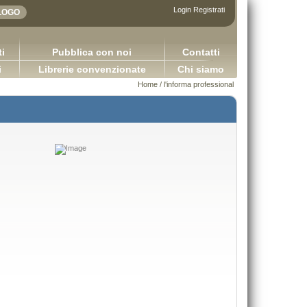
Login
Registrati
i
Pubblica con noi
Contatti
i
Librerie convenzionate
Chi siamo
Home
/
l'informa professional
Le società a responsabilità limitata in 
plicazioni della logica contabile - Volume I / Versione
Spagna e in Italia
2.0
Benvenuto Rachel Capurso Giu