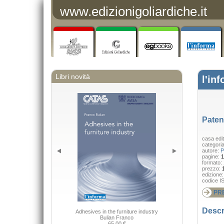
www.edizionigoliardiche.it
Libri novità
l'in
Paten
casa edit
categori
autore:
P
pagine:
1
formato:
prezzo:
edizione
codice I
PR
Descr
Adhesives in the furniture industry
Bulian Franco
65,00 €