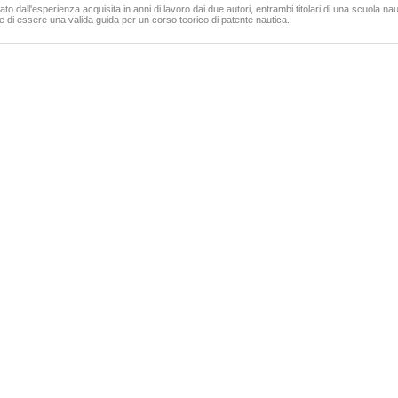
39,00 €
40,00 €
nato dall'esperienza acquisita in anni di lavoro dai due autori, entrambi titolari di una scuola nau
e di essere una valida guida per un corso teorico di patente nautica.
VAI ALLA SCHEDA
VAI ALLA SCHEDA
ni mai soli davanti alla tv
Maltrattamenti all'infanzia ed incapacità genitoriale
ol Enzo Pira Francesco
Russo Massimo
15,00 €
15,00 €
VAI ALLA SCHEDA
VAI ALLA SCHEDA