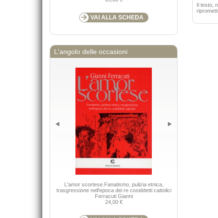
Il testo, 
ripromett
VAI ALLA SCHEDA
L'angolo delle occasioni
L'amor scortese.Fanatismo, pulizia etnica,
Bambi
trasgressione nell'epoca dei re cosiddetti cattolici
Kerm
Ferracuti Gianni
24,00 €