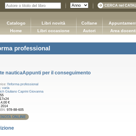
Catalogo
Libri novità
Collane
Appuntament
Home
Libri occasione
Autori
Area docent
forma professional
te nauticaAppunti per il conseguimento
rice:
l'informa professional
a:
varia
ich Giuliano
Caprini Giovanna
55
17x24
14,00 €
:
2014
SBN:
978-88-605
ENOTA ONLINE
izione
DIRITTO COMMERCIALE Versione 3.0
Ap
Sretan Put!
Capurso Giuseppe Carano Ciro Tronti Marco
Pugliese Ginevra