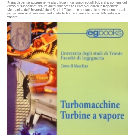
Prima dispensa appartenente alla trilogia in cui sono raccolti i diversi argomenti del
corso di "Macchine", tenuto dall'autore presso il corso di laurea in Ingegneria
Meccanica dell'Università degli Studi di Trieste. In questo volume vengono trattati i
pricipi generali di funzionamento delle turbomacchine e la teoria delle turbine a
vapore.