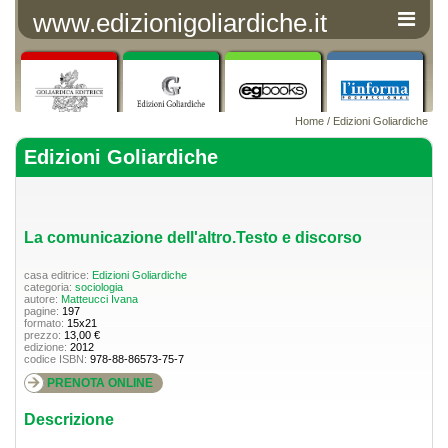
www.edizionigoliardiche.it
Home
/
Edizioni Goliardiche
Edizioni Goliardiche
La comunicazione dell'altro.Testo e discorso
casa editrice:
Edizioni Goliardiche
categoria:
sociologia
autore:
Matteucci Ivana
pagine:
197
formato:
15x21
prezzo:
13,00 €
edizione:
2012
codice ISBN:
978-88-86573-75-7
PRENOTA ONLINE
Descrizione