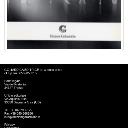
GOLIARDICA EDITRICE srl a socio unico
cf e p.iva 00559050315
Sede legale
Via del Prato 2/c
34127 Trieste
Ufficio editoriale
Via Aquileia, 64a
33050 Bagnaria Arsa (UD)
Tel +39 0432996122
Fax +39 040 566186
info@edizionigoliardiche.it
Privacy