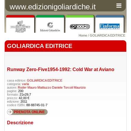
www.edizionigoliardiche.it
Home
/
GOLIARDICA EDITRICE
GOLIARDICA EDITRICE
Runway Zero-Five1954-1992: Cold War at Aviano
casa editrice:
GOLIARDICA EDITRICE
categoria:
varia
autore:
Roder Mauro
Mattiuzzo Daniele
Torcoli Maurizio
pagine:
200
formato:
21x29,7
prezzo:
42,00 €
edizione:
2011
codice ISBN:
88-88745-01-7
PRENOTA ONLINE
Descrizione