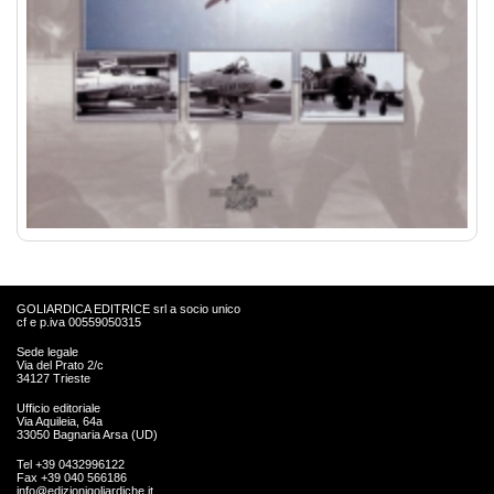
GOLIARDICA EDITRICE srl a socio unico
cf e p.iva 00559050315
Sede legale
Via del Prato 2/c
34127 Trieste
Ufficio editoriale
Via Aquileia, 64a
33050 Bagnaria Arsa (UD)
Tel +39 0432996122
Fax +39 040 566186
info@edizionigoliardiche.it