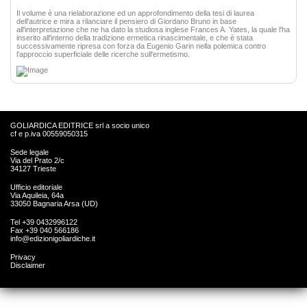
Il volume è una rielaborazione ed un approfondimento della tesi di laurea
dell'autrice e mira a rilanciare il pensiero di Giordano Bruno in base
all'interpretazione che ne ha dato la studiosa inglese Frances A. Yates, la quale l'ha
inserito all'interno della tradizione ermetica rinascimentale, e che è stata
successivamente ripresa con forza da Eugenio Garin nella polemica contro
l'approccio superficiale delle ricerche sull'ermetismo.
GOLIARDICA EDITRICE srl a socio unico
cf e p.iva 00559050315
Sede legale
Via del Prato 2/c
34127 Trieste
Ufficio editoriale
Via Aquileia, 64a
33050 Bagnaria Arsa (UD)
Tel +39 0432996122
Fax +39 040 566186
info@edizionigoliardiche.it
Privacy
Disclaimer