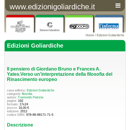
www.edizionigoliardiche.it
Home
/
Edizioni Goliardiche
Edizioni Goliardiche
Il pensiero di Giordano Bruno e Frances A.
Yates.Verso un'interpretazione della filosofia del
Rinascimento europeo
casa editrice:
Edizioni Goliardiche
categoria:
filosofia
autore:
Tramontin Patrizia
pagine:
192
formato:
17x24
prezzo:
16,00 €
edizione:
2012
codice ISBN:
978-88-88171-71-5
Descrizione