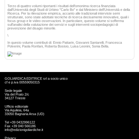
Terzo di quattro volumi riportanti i risultati dell'omonima ricerca finanziata
dall'Università degli Studi di Urbino "Carlo Bo" e dal Ministero dell'Università e della
Ricerca. Per la rilevazione empirica, accanto alle tradizionali interviste semi
strutturate, sono state adottate tecniche di ricerca decisamente innovative, quali i
focus group e le video osservazioni. In particolare, questo volume si sofferma
sull'analisi della valutazione dei servizi e sugli interventi sociopedagogici di
prevenzione del disagio minorile.
\
In questo volume contributi di: Ennio Pattarin, Giovanni Santarelli, Francesca
Polverini, Paola Ronfani, Roberta Bosisio, Luisa Leonini, Sonia Bella.
GOLIARDICA EDITRICE srl a socio unico
cf e p.iva 00559050315
Sede legale
Via del Prato 2/c
34127 Trieste
Ufficio editoriale
Via Aquileia, 64a
33050 Bagnaria Arsa (UD)
Tel +39 0432996122
Fax +39 040 566186
info@edizionigoliardiche.it
Privacy