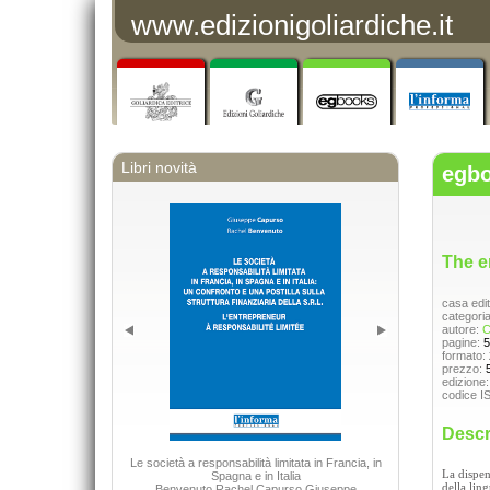
www.edizionigoliardiche.it
Libri novità
egb
The e
casa edit
categori
autore:
C
pagine:
5
formato:
prezzo:
edizione
codice I
Descr
Le società a responsabilità limitata in Francia, in
La dispen
Spagna e in Italia
della lin
Benvenuto Rachel Capurso Giuseppe