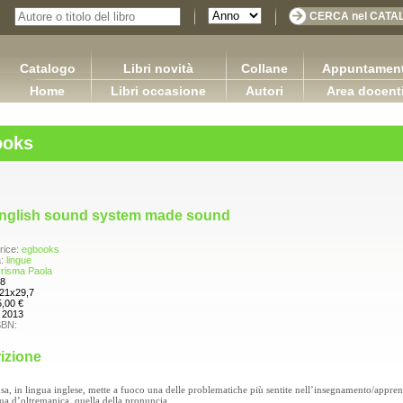
Catalogo
Libri novità
Collane
Appuntament
Home
Libri occasione
Autori
Area docent
ooks
nglish sound system made sound
rice:
egbooks
a:
lingue
risma Paola
8
21x29,7
5,00 €
:
2013
SBN:
izione
DIRITTO COMMERCIALE Versione 3.0
sa, in lingua inglese, mette a fuoco una delle problematiche più sentite nell’insegnamento/appre
Sretan Put!
Capurso Giuseppe Carano Ciro Tronti Marco
gua d’oltremanica, quella della pronuncia.
Pugliese Ginevra