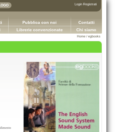
Login
Registrati
i
Pubblica con noi
Contatti
i
Librerie convenzionate
Chi siamo
Home
/
egbooks
Adhesives in the furniture industry
Applicazioni della logica contabile - Volum
ndimento
Bulian Franco
2.0
65,00 €