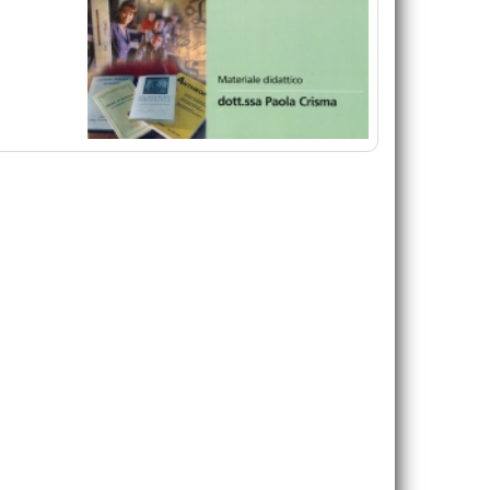
De Rosa Bruno
42,00 €
VAI ALLA SCHEDA
VAI ALLA SCHEDA
Guide alla flora - III.Guida illustrata alla 
Guardami negli occhi, mamma!
Rosandra (Trieste)
Ciavatta Monica
Martellos Stefano Nimis Pier Luigi Pol
15,00 €
45,00 €
VAI ALLA SCHEDA