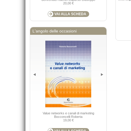
20,00 €
VAI ALLA SCHEDA
L'angolo delle occasioni
L'amor scor
Value networks e canali di marketing
trasgressione n
Bocconcelli Roberta
19,00 €
VAI ALLA SCHEDA