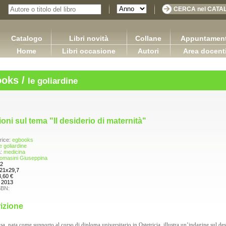
Catalogo
Libri novità
Collane
Appuntament
Home
Libri occasione
Autori
Area docent
oks /
le goliardine
oni sul tema "Il desiderio di maternità"
rice:
egbooks
e goliardine
a:
medicina
omasini Giuseppina
2
21x29,7
3,60 €
:
2013
SBN:
izione
Applicazioni della logica contabile - Volume I / Versione
Sretan Put!
2.0
sa, nata come supporto al corso di diploma universitario in Ostetricia, illustra un’indagine sul des
Pugliese Ginevra