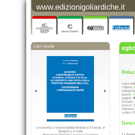
www.edizionigoliardiche.it
Libri novità
egbo
Relazi
casa edit
collana:
l
categori
autore:
T
pagine:
4
formato:
prezzo:
edizione
codice I
Descr
Le società a responsabilità limitata in Francia, in
Spagna e in Italia
La dispen
Benvenuto Rachel Capurso Giuseppe