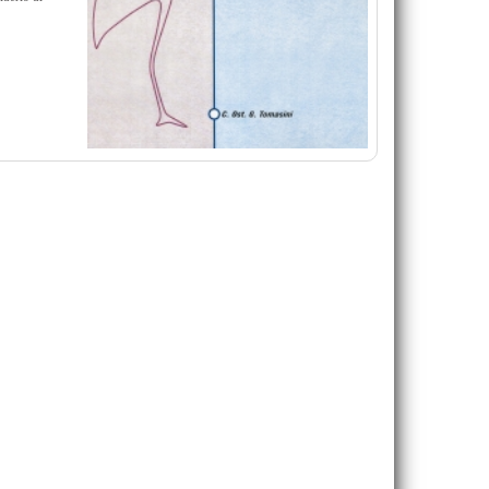
39,00 €
VAI ALLA SCHEDA
VAI ALLA SCHEDA
Guide alla flora - I.Grado (GO), Magredi di Vivaro
Guide alla flora - III.Guida illustrata alla 
(PN), Ampezzo - Sauris (UD), Monte Coglians (UD)
Rosandra (Trieste)
Nimis Pier Luigi Martellos Stefano
Martellos Stefano Nimis Pier Luigi Pol
45,00 €
45,00 €