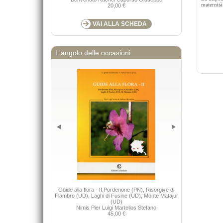
maternità 
20,00 €
VAI ALLA SCHEDA
L'angolo delle occasioni
Guide alla flora - II.Pordenone (PN), Risorgive di
Guard
Flambro (UD), Laghi di Fusine (UD), Monte Matajur
(UD)
Nimis Pier Luigi Martellos Stefano
45,00 €