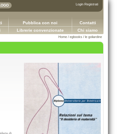
Login
Registrati
i
Pubblica con noi
Contatti
i
Librerie convenzionate
Chi siamo
Home
/
egbooks
/
le goliardine
Adhesives in the furniture indu
DIRITTO COMMERCIALE Versione 3.0
Bulian Franco
Capurso Giuseppe Carano Ciro Tronti Marco
iderio di
65,00 €