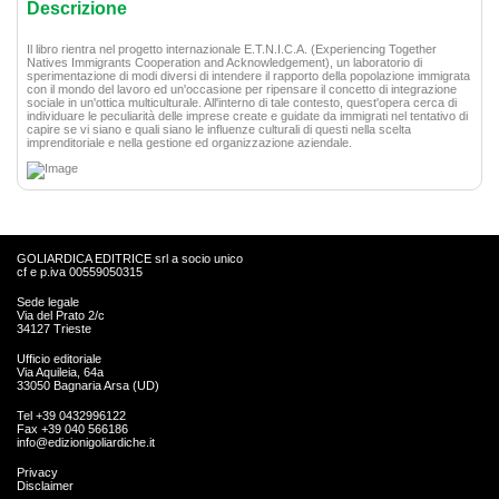
Descrizione
Il libro rientra nel progetto internazionale E.T.N.I.C.A. (Experiencing Together
Natives Immigrants Cooperation and Acknowledgement), un laboratorio di
sperimentazione di modi diversi di intendere il rapporto della popolazione immigrata
con il mondo del lavoro ed un'occasione per ripensare il concetto di integrazione
sociale in un'ottica multiculturale. All'interno di tale contesto, quest'opera cerca di
individuare le peculiarità delle imprese create e guidate da immigrati nel tentativo di
capire se vi siano e quali siano le influenze culturali di questi nella scelta
imprenditoriale e nella gestione ed organizzazione aziendale.
GOLIARDICA EDITRICE srl a socio unico
cf e p.iva 00559050315
Sede legale
Via del Prato 2/c
34127 Trieste
Ufficio editoriale
Via Aquileia, 64a
33050 Bagnaria Arsa (UD)
Tel +39 0432996122
Fax +39 040 566186
info@edizionigoliardiche.it
Privacy
Disclaimer