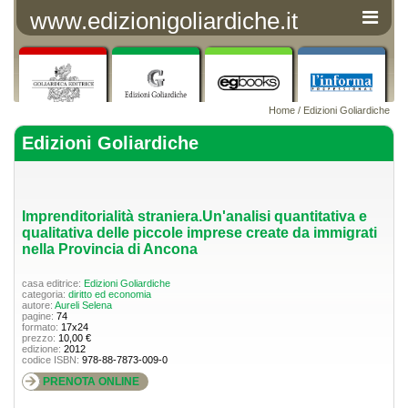
www.edizionigoliardiche.it
Home
/
Edizioni Goliardiche
Edizioni Goliardiche
Imprenditorialità straniera.Un'analisi quantitativa e
qualitativa delle piccole imprese create da immigrati
nella Provincia di Ancona
casa editrice:
Edizioni Goliardiche
categoria:
diritto ed economia
autore:
Aureli Selena
pagine:
74
formato:
17x24
prezzo:
10,00 €
edizione:
2012
codice ISBN:
978-88-7873-009-0
PRENOTA ONLINE