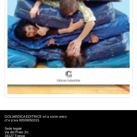
GOLIARDICA EDITRICE srl a socio unico
cf e p.iva 00559050315
Sede legale
Via del Prato 2/c
34127 Trieste