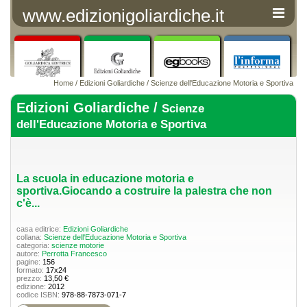
www.edizionigoliardiche.it
Home
/
Edizioni Goliardiche
/
Scienze dell'Educazione Motoria e Sportiva
Edizioni Goliardiche /
Scienze
dell'Educazione Motoria e Sportiva
La scuola in educazione motoria e
sportiva.Giocando a costruire la palestra che non
c'è...
casa editrice:
Edizioni Goliardiche
collana:
Scienze dell'Educazione Motoria e Sportiva
categoria:
scienze motorie
autore:
Perrotta Francesco
pagine:
156
formato:
17x24
prezzo:
13,50 €
edizione:
2012
codice ISBN:
978-88-7873-071-7