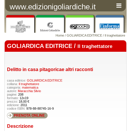
www.edizionigoliardiche.it
Home
/
GOLIARDICA EDITRICE
/
Il traghettatore
GOLIARDICA EDITRICE /
Il traghettatore
Delitto in casa pitagoricae altri racconti
casa editrice:
GOLIARDICA EDITRICE
collana:
Il traghettatore
categoria:
matematica
autore:
Maracchia Silvio
pagine:
208
formato:
12x19
prezzo:
18,00 €
edizione:
2011
codice ISBN:
978-88-88745-16-9
PRENOTA ONLINE
Descrizione