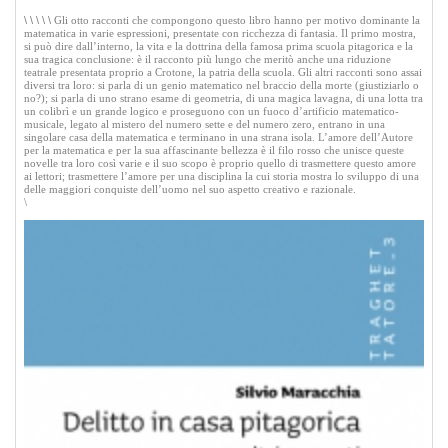
\
\
\
\
\
Gli otto racconti che compongono questo libro hanno per motivo dominante la
matematica in varie espressioni, presentate con ricchezza di fantasia. Il primo mostra,
si può dire dall’interno, la vita e la dottrina della famosa prima scuola pitagorica e la
sua tragica conclusione: è il racconto più lungo che meritò anche una riduzione
teatrale presentata proprio a Crotone, la patria della scuola. Gli altri racconti sono assai
diversi tra loro: si parla di un genio matematico nel braccio della morte (giustiziarlo o
no?); si parla di uno strano esame di geometria, di una magica lavagna, di una lotta tra
un colibrì e un grande logico e proseguono con un fuoco d’artificio matematico-
musicale, legato al mistero del numero sette e del numero zero, entrano in una
singolare casa della matematica e terminano in una strana isola. L’amore dell’Autore
per la matematica e per la sua affascinante bellezza è il filo rosso che unisce queste
novelle tra loro così varie e il suo scopo è proprio quello di trasmettere questo amore
ai lettori; trasmettere l’amore per una disciplina la cui storia mostra lo sviluppo di una
delle maggiori conquiste dell’uomo nel suo aspetto creativo e razionale.
\