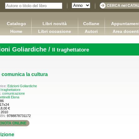
Catalogo
Libri novità
Collane
Appuntament
Home
Libri occasione
Autori
Area docent
ioni Goliardiche /
Il traghettatore
comunica la cultura
rice:
Edizioni Goliardiche
l traghettatore
a:
comunicazione
ettinelli Elena
86
17x24
18,00 €
:
2010
SBN:
9788878731172
ENOTA ONLINE
es in the furniture industry
izione
Ap
Sretan Put!
Bulian Franco
Pugliese Ginevra
65,00 €