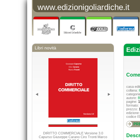
www.edizionigoliardiche.it
Libri novità
Ediz
Come 
casa edit
collana:
I
categori
autore:
B
pagine:
1
formato:
prezzo:
edizione
codice I
PR
Adhesiv
DIRITTO COMMERCIALE Versione 3.0
Descr
Capurso Giuseppe Carano Ciro Tronti Marco