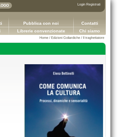
Login
Registrati
i
Pubblica con noi
Contatti
i
Librerie convenzionate
Chi siamo
Home
/
Edizioni Goliardiche
/
Il traghettatore
Le società a responsabilità limitata in 
plicazioni della logica contabile - Volume I / Versione
Spagna e in Italia
2.0
Benvenuto Rachel Capurso Giu