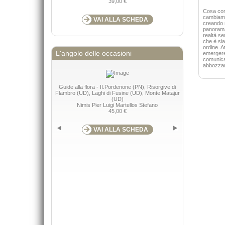
39,00 €
Cosa comu
cambiamen
VAI ALLA SCHEDA
creando n
panorama 
realtà se
che è sia
ordine. A
L'angolo delle occasioni
emergere 
comunicat
abbozzare
Guide alla flora - II.Pordenone (PN), Risorgive di
Guide alla flor
Flambro (UD), Laghi di Fusine (UD), Monte Matajur
(PN), Ampezzo -
(UD)
Nimis P
Nimis Pier Luigi Martellos Stefano
45,00 €
VAI ALLA SCHEDA