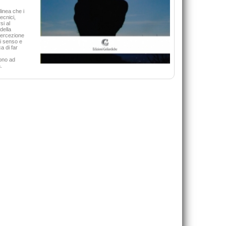
De Rosa Bruno
20,00 €
42,00 €
linea che i
ecnici,
si al
VAI ALLA SCHEDA
VAI ALLA SCHEDA
della
 percezione
di senso e
a di far
rono ad
.
Bambini mai soli davanti alla 
Kermol Enzo Pira Francesc
15,00 €
VAI ALLA SCHEDA
Guardami negli occhi, mamma!
Ciavatta Monica
15,00 €
VAI ALLA SCHEDA