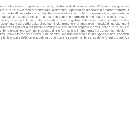
40,00 €
nica la cultura? E quali sono i mezzi, gli strumenti attraverso cui lo fa? Questo saggio sotto
ti culturali investono “il mondo che ci circonda”, apportando modifiche a costrutti materiali, t
VAI ALLA SCHEDA
VAI ALLA SCHEDA
uovi artefatti, modellando l’ambiente, diffondendo usi e costumi che sembrano meglio adattar
sociale e relazionale in fieri. Tuttavia il mutamento morfologico non riguarda solo le fattezze 
nsibile, ma affonda le sue radici nell’elaborazione cognitiva dell’essere umano, un sistema di
 destinatario dei codici culturali esistenti, sia produttore di innovative modalità di attribuzione 
ttraverso il dipanarsi dei sistemi comunicativi che hanno segnato la storia delle culture, si cerc
i fondamenti costitutivi del processo di trasformazione in atto: organi di senso, tecnologie
ive, nuove forme del credere e del sentire, socialità connesse in uno spazio a rete, concor
 la fisionomia della cultura del nostro tempo e a scorgerne, forse, qualche futura prospettiva
a - I.Grado (GO), Magredi di Vivaro
 Sauris (UD), Monte Coglians (UD)
ier Luigi Martellos Stefano
45,00 €
VAI ALLA SCHEDA
Guide alla flora - III.Guida illustrata alla flora della Val
Rosandra (Trieste)
Martellos Stefano Nimis Pier Luigi Poldini Livio
45,00 €