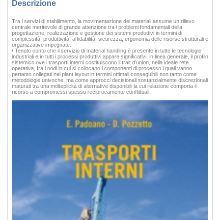
Descrizione
Tra i servizi di stabilimento, la movimentazione dei materiali assume un rilievo
centrale meritevole di grande attenzione tra i problemi fondamentali della
progettazione, realizzazione e gestione dei sistemi produttivi in termini di
complessità, produttività, affidabilità, sicurezza, ergonomia delle risorse strutturali e
organizzative impegnate.
\ Tenuto conto che il servizio di material handling è presente in tutte le tecnologie
industriali e in tutti i processi produttivi appare significativi, in linea generale, il profilo
sistemico ove i trasporti interni costituiscono il trait d’union, nella ideale rete
operativa, fra i nodi in cui si collocano i componenti di processo i quali vanno
pertanto collegati nel plant layout in termini ottimali conseguibili non tanto come
metodologie univoche, ma come approcci decisionali sostanzialmente discrezionali
maturati tra una molteplicità di alternative disponibili la cui relazione comporta il
ricorso a compromessi spesso reciprocamente conflittuali.