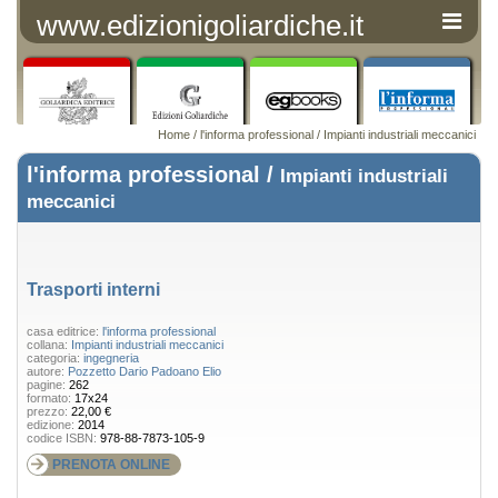
www.edizionigoliardiche.it
Home
/
l'informa professional
/
Impianti industriali meccanici
l'informa professional /
Impianti industriali
meccanici
Trasporti interni
casa editrice:
l'informa professional
collana:
Impianti industriali meccanici
categoria:
ingegneria
autore:
Pozzetto Dario
Padoano Elio
pagine:
262
formato:
17x24
prezzo:
22,00 €
edizione:
2014
codice ISBN:
978-88-7873-105-9
PRENOTA ONLINE