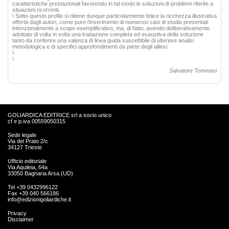
caratteristiche prestazionali favorendo in tal modo le soluzioni di problemi riferite a
situazioni ricorrenti.
\ Sotto questo profilo si ritiene dunque particolarmente felice la ricchezza illustrativa
offerta dagli autori, come pure l’inserimento di numerosi casi di studio presentati
intenzionalmente a scopo esemplificativo, ma, di fatto, avendo deliberativamente
adottato di volta in volta una trattazione completa ed esaustiva della soluzione
tanto da conferire una valenza di linea guida suscettibile di ulteriore analisi
metodologica e di specifici approfondimenti da parte degli allievi.
\
\
Salvatore Tommasi
GOLIARDICA EDITRICE srl a socio unico
cf e p.iva 00559050315
Sede legale
Via del Prato 2/c
34127 Trieste
Ufficio editoriale
Via Aquileia, 64a
33050 Bagnaria Arsa (UD)
Tel +39 0432996122
Fax +39 040 566186
info@edizionigoliardiche.it
Privacy
Disclaimer