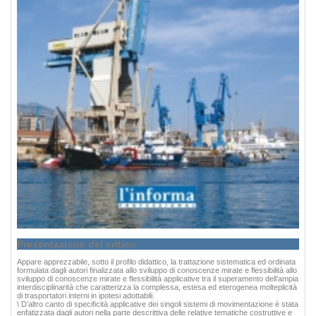
Presentazione del critico
Appare apprezzabile, sotto il profilo didattico, la trattazione sistematica ed ordinata
formulata dagli autori finalizzata allo sviluppo di conoscenze mirate e flessibilità allo
sviluppo di conoscenze mirate e flessibilità applicative tra il superamento dell’ampia
interdisciplinarità che caratterizza la complessa, estesa ed eterogenea molteplicità
di trasportatori interni in ipotesi adottabili.
\ D’altro canto di specificità applicative dei singoli sistemi di movimentazione è stata
enfatizzata dagli autori nella parte descrittiva delle relative tematiche costruttive e