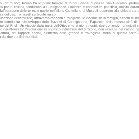
De Rosa Bruno
is (da mulino) furono fra le prime famiglie di fornai udinesi di piazza San Giacomo; protago
20,00 €
42,00 €
lla pasta italiana, fondarono a Cussignacco il celebre e conosciuto pastificio, colpito dura
dall’esproprio delle terre, e quello nell’allora Küstenland di Muscoli, costretto alla chiusura a 
 del cap. Tomaselli sul fronte russo.
VAI ALLA SCHEDA
VAI ALLA SCHEDA
licazione ricostruisce, attraverso racconti e fotografie, le vicende della famiglia, aspetti di sto
 contribuito allo sviluppo delle frazioni di Cussignacco, Paparotti, della stessa città di
o del Friuli. Un viaggio dalla metà dell’Ottocento ai giorni nostri, ripercorrendo i principali 
 caratterizzato l’evoluzione economico-industriale del territorio, con ricadute nel campo del
itettura, dei rapporti sociali, all’interno della grande e travagliata storia di questa terra 
 dai due conflitti mondiali.
Keys to the lichens.1. Terricolous species
Nimis Pier Luigi Martellos Stefano
45,00 €
VAI ALLA SCHEDA
tese.Fanatismo, pulizia etnica,
ell'epoca dei re cosiddetti cattolici
Ferracuti Gianni
24,00 €