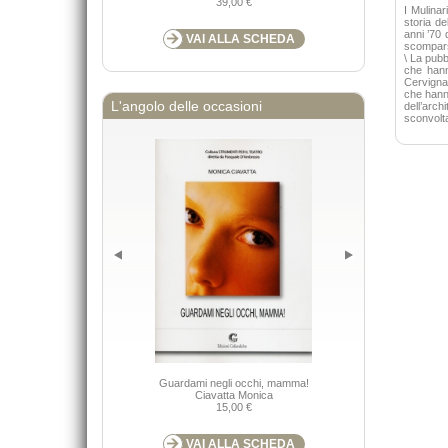
39,00 €
I Mulinar
storia de
anni ’70 
VAI ALLA SCHEDA
scomparsa
\ La pubb
che hanno
Cervignan
che hanno
L'angolo delle occasioni
dell’arch
sconvolta
L'amor scor
Guardami negli occhi, mamma!
trasgressione n
Ciavatta Monica
15,00 €
VAI ALLA SCHEDA