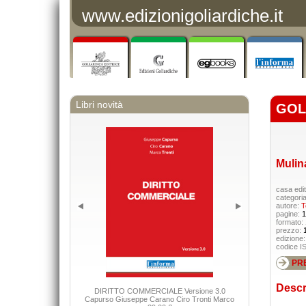
www.edizionigoliardiche.it
Libri novità
GOL
Mulina
casa edit
categori
autore:
T
pagine:
1
formato:
prezzo:
edizione
codice I
PR
Descr
DIRITTO COMMERCIALE Versione 3.0
Applicazioni della
Capurso Giuseppe Carano Ciro Tronti Marco