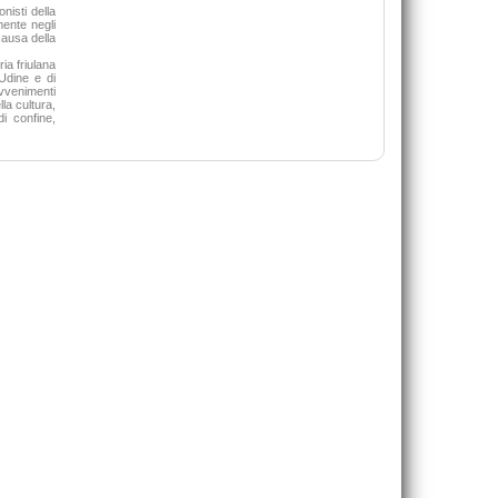
40,00 €
nisti della
mente negli
causa della
VAI ALLA SCHEDA
VAI ALLA SCHEDA
ria friulana
 Udine e di
avvenimenti
la cultura,
di confine,
Value networks e canali di mark
Bocconcelli Roberta
19,00 €
VAI ALLA SCHEDA
Strategie, processi e modelli decisionali per la
gestione dell'ambiente
32,00 €