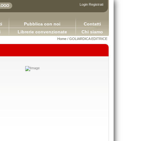
Login
Registrati
i
Pubblica con noi
Contatti
i
Librerie convenzionate
Chi siamo
Home
/
GOLIARDICA EDITRICE
Adhesives in the furniture industry
Sretan Put!
Bulian Franco
Pugliese Ginevra
65,00 €