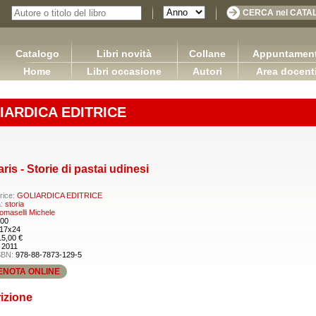
Catalogo
Libri novità
Collane
Appuntament
Home
Libri occasione
Autori
Area docent
IARDICA EDITRICE
ris - Storie di pastai udinesi
rice:
GOLIARDICA EDITRICE
a:
storia
omaselli Michele
00
17x24
15,00 €
:
2011
SBN:
978-88-7873-129-5
ENOTA ONLINE
izione
Le società a responsabilità limitata in Francia, in
 logica contabile - Volume I / Versione
Spagna e in Italia
2.0
Benvenuto Rachel Capurso Giuseppe