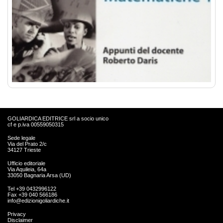
GOLIARDICA EDITRICE srl a socio unico
cf e p.iva 00559050315
Sede legale
Via del Prato 2/c
34127 Trieste
Ufficio editoriale
Via Aquileia, 64a
33050 Bagnaria Arsa (UD)
Tel +39 0432996122
Fax +39 040 566186
info@edizionigoliardiche.it
Privacy
Disclaimer