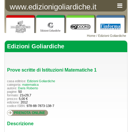
www.edizionigoliardiche.it
Home
/
Edizioni Goliardiche
Edizioni Goliardiche
Prove scritte di Istituzioni Matematiche 1
casa editrice:
Edizioni Goliardiche
categoria:
matematica
autore:
Daris Roberto
pagine:
50
formato:
21x29,7
prezzo:
5,00 €
edizione:
2012
codice ISBN:
978-88-7873-138-7
PRENOTA ONLINE
Descrizione