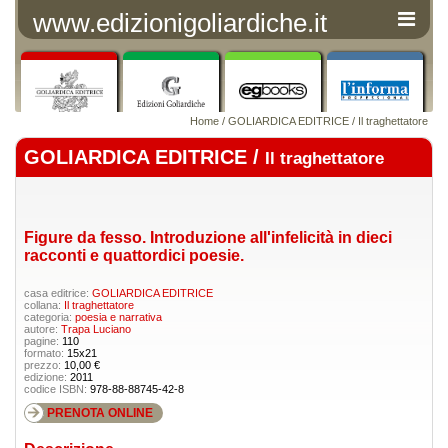
www.edizionigoliardiche.it
Home
/
GOLIARDICA EDITRICE
/
Il traghettatore
GOLIARDICA EDITRICE /
Il traghettatore
Figure da fesso. Introduzione all'infelicità in dieci
racconti e quattordici poesie.
casa editrice:
GOLIARDICA EDITRICE
collana:
Il traghettatore
categoria:
poesia e narrativa
autore:
Trapa Luciano
pagine:
110
formato:
15x21
prezzo:
10,00 €
edizione:
2011
codice ISBN:
978-88-88745-42-8
PRENOTA ONLINE