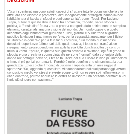
Descrizione
"Alcuni sventurati nascono astuti, capaci di sfruttare tutte le occasioni che la vita
offre loro con cinismo e prontezza; altri, innegabilmente privilegiati, hanno invece
l'abilità innata di lasciarsi sfuggire ogni opportunità": sono i 'fessi'. Per Luciano
Trapa, autore di questo libro in bilico fra commedia, tragedia, satira storica e
politica, la 'fessitudine' è una vera e propria categoria dello spirito: non un semplice
elemento caratteriale, ma una visione del mondo. Un mondo opposto a quello
decantato dagli innumerevoli guru che su libri, giornali e tv illustrano al grande
pubblico la via per il matrimonio perfetto, per la sessualità appagante, per il fisico
scultoreo e in generale per la felicità: al contrario, è un mondo di insuccessi,
delusioni, esperienze fallimentari dalle quali, tuttavia, il fesso non trarrà alcun
insegnamento, proseguendo instancabile la sua lotta donchisciottesca contro i
mulini a vento. Eppure, in questa sua guerra ostinata e rovinosa, egli è in grado di
sfoggiare una creatività sconosciuta alle persone 'normali': dalla conquista della
donna alle battaglie politiche, il fesso fa uscire dal suo cilindro le idee più mirabolanti
e i mezzi più geniali per attuarle. Perché è nelle sconfitte che si manifesta la sua
grandezza. Ed ecco che il monito di Luciano Trapa diventa un messaggio di
speranza: "Se, leggendo questo libro, vi riconoscerete nei suoi personaggi, avrete
conosciuto meglio voi stessi e avrete scoperto di non essere soli nell'universo. In
caso contrario, potrete acquisire la certezza di essere una persona normale: a voi
il mio più sincero compatimento".