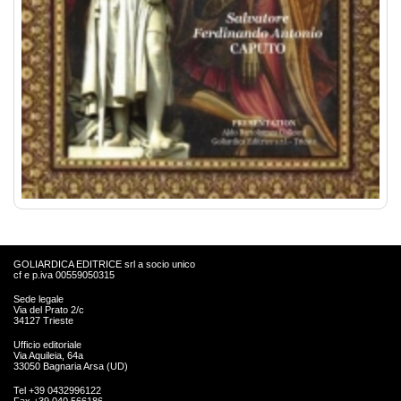
GOLIARDICA EDITRICE srl a socio unico
cf e p.iva 00559050315
Sede legale
Via del Prato 2/c
34127 Trieste
Ufficio editoriale
Via Aquileia, 64a
33050 Bagnaria Arsa (UD)
Tel +39 0432996122