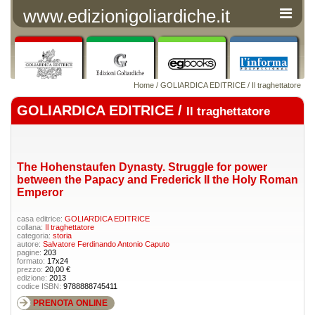
www.edizionigoliardiche.it
Home
/
GOLIARDICA EDITRICE
/
Il traghettatore
GOLIARDICA EDITRICE /
Il traghettatore
The Hohenstaufen Dynasty. Struggle for power
between the Papacy and Frederick II the Holy Roman
Emperor
casa editrice:
GOLIARDICA EDITRICE
collana:
Il traghettatore
categoria:
storia
autore:
Salvatore Ferdinando Antonio Caputo
pagine:
203
formato:
17x24
prezzo:
20,00 €
edizione:
2013
codice ISBN:
9788888745411
PRENOTA ONLINE