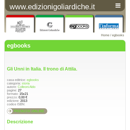
www.edizionigoliardiche.it
Home
/
egbooks
egbooks
Gli Unni in Italia. Il trono di Attila.
casa editrice:
egbooks
categoria:
storia
autore:
Colleoni Aldo
pagine:
27
formato:
15x21
prezzo:
0,00 €
edizione:
2013
codice ISBN:
PRENOTA ONLINE
Descrizione