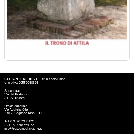
GOLIARDICA EDITRICE srl a socio unico
cf e p.iva 00559050315
Sede legale
Via del Prato 2/c
34127 Trieste
Ufficio editoriale
Via Aquileia, 64a
33050 Bagnaria Arsa (UD)
Tel +39 0432996122
Fax +39 040 566186
info@edizionigoliardiche.it