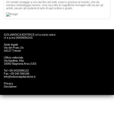
Un sentito omaggio a uno dei fiori più belli, soavi e graziosi al mondo, che da
sempre simboleggia l'amore. Una raccolta di magnifiche immagini utili sia per gli
artisti, sia per gli studenti di arte di ogni ordine e grado.
GOLIARDICA EDITRICE srl a socio unico
cf e p.iva 00559050315
Sede legale
Via del Prato 2/c
34127 Trieste
Ufficio editoriale
Via Aquileia, 64a
33050 Bagnaria Arsa (UD)
Tel +39 0432996122
Fax +39 040 566186
info@edizionigoliardiche.it
Privacy
Disclaimer