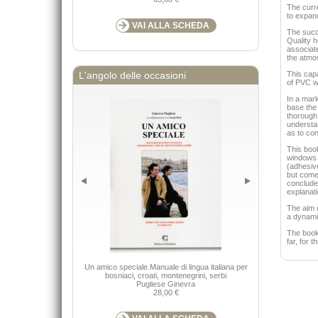
The curr
to expan
VAI ALLA SCHEDA
The succe
Quality h
associate
the atmos
This capa
L'angolo delle occasioni
of PVC w
In a mark
base the 
thorough 
understan
as to co
This book
windows 
(adhesive
but comes
conclude
explanati
The aim o
a dynamic
The book 
far, for t
Un amico speciale.Manuale di lingua italiana per
Keys to the
bosniaci, croati, montenegrini, serbi
Nimis P
Pugliese Ginevra
28,00 €