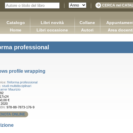
Catalogo
Libri novità
Collane
Appuntament
Home
Libri occasione
Autori
Area docent
forma professional
ws profile wrapping
rice:
l'informa professional
a:
studi multidisciplinari
arrer Maurizio
92
17x24
50,00 €
:
2020
SBN:
978-88-7873-176-9
ENOTA ONLINE
izione
DIRITTO COMMERCIALE Versione 3.0
Sretan Put!
Capurso Giuseppe Carano Ciro Tronti Marco
Pugliese Ginevra