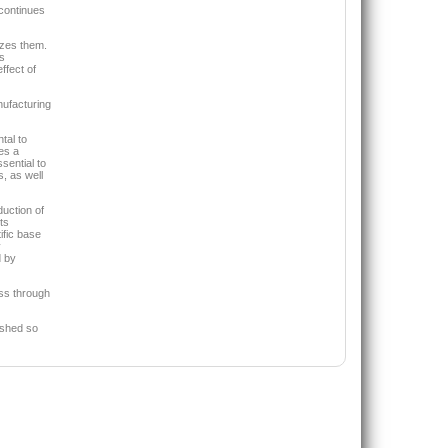
De Rosa Bruno
continues
20,00 €
42,00 €
izes them.
VAI ALLA SCHEDA
VAI ALLA SCHEDA
s
ffect of
nufacturing
tal to
es a
sential to
, as well
duction of
ts
ific base
y
d by
ess through
ished so
Bambini mai soli davanti alla 
Strategie, processi e modelli decisionali per la
Kermol Enzo Pira Francesc
gestione dell'ambiente
15,00 €
32,00 €
VAI ALLA SCHEDA