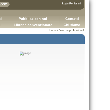
Login
Registrati
i
Pubblica con noi
Contatti
i
Librerie convenzionate
Chi siamo
Home
/
l'informa professional
Le società a responsabilità limitata in Francia, in
Applicazioni della logica contabile - Volum
Spagna e in Italia
2.0
Benvenuto Rachel Capurso Giuseppe