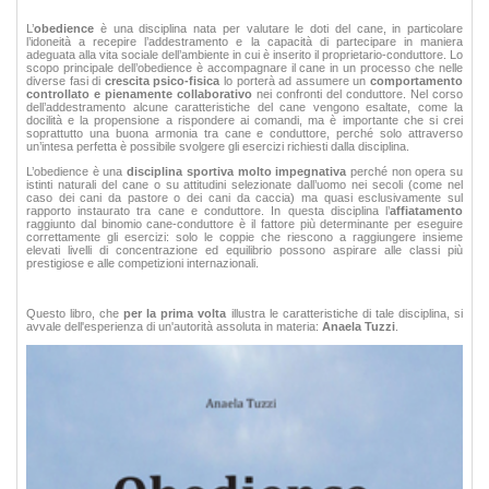
L’
obedience
è una disciplina nata per valutare le doti del cane, in particolare
l’idoneità a recepire l’addestramento e la capacità di partecipare in maniera
adeguata alla vita sociale dell’ambiente in cui è inserito il proprietario-conduttore. Lo
scopo principale dell’obedience è accompagnare il cane in un processo che nelle
diverse fasi di
crescita psico-fisica
lo porterà ad assumere un
comportamento
controllato e pienamente collaborativo
nei confronti del conduttore. Nel corso
dell’addestramento alcune caratteristiche del cane vengono esaltate, come la
docilità e la propensione a rispondere ai comandi, ma è importante che si crei
soprattutto una buona armonia tra cane e conduttore, perché solo attraverso
un’intesa perfetta è possibile svolgere gli esercizi richiesti dalla disciplina.
L’obedience è una
disciplina sportiva molto impegnativa
perché non opera su
istinti naturali del cane o su attitudini selezionate dall’uomo nei secoli (come nel
caso dei cani da pastore o dei cani da caccia) ma quasi esclusivamente sul
rapporto instaurato tra cane e conduttore. In questa disciplina l’
affiatamento
raggiunto dal binomio cane-conduttore è il fattore più determinante per eseguire
correttamente gli esercizi: solo le coppie che riescono a raggiungere insieme
elevati livelli di concentrazione ed equilibrio possono aspirare alle classi più
prestigiose e alle competizioni internazionali.
Questo libro, che
per la prima volta
illustra le caratteristiche di tale disciplina, si
avvale dell'esperienza di un'autorità assoluta in materia:
Anaela Tuzzi
.