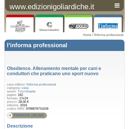
www.edizionigoliardiche.it
Home
/
l'informa professional
l'informa professional
Obedience. Allenamento mentale per cani e
conduttori che praticano uno sport nuovo
casa editrice:
l'informa professional
categoria:
varia
autore:
Tuzzi Anaela
pagine:
162
formato:
17x24
prezzo:
28,00 €
edizione:
2016
codice ISBN:
9788878731639
PRENOTA ONLINE
Descrizione