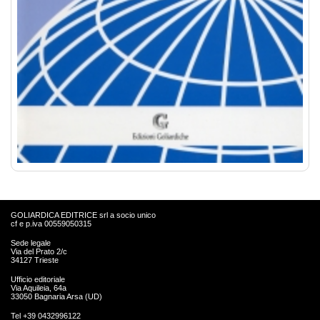
GOLIARDICA EDITRICE srl a socio unico
cf e p.iva 00559050315
Sede legale
Via del Prato 2/c
34127 Trieste
Ufficio editoriale
Via Aquileia, 64a
33050 Bagnaria Arsa (UD)
Tel +39 0432996122