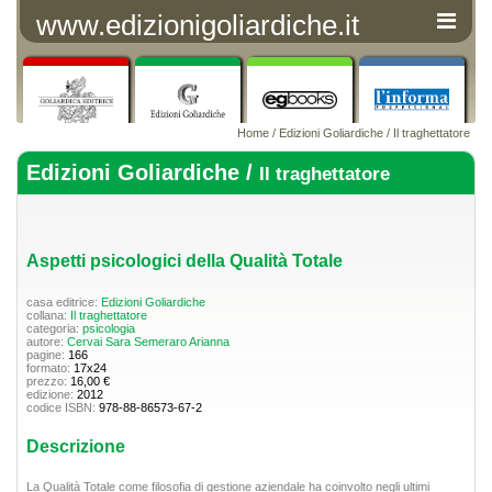
www.edizionigoliardiche.it
Home
/
Edizioni Goliardiche
/
Il traghettatore
Edizioni Goliardiche /
Il traghettatore
Aspetti psicologici della Qualità Totale
casa editrice:
Edizioni Goliardiche
collana:
Il traghettatore
categoria:
psicologia
autore:
Cervai Sara
Semeraro Arianna
pagine:
166
formato:
17x24
prezzo:
16,00 €
edizione:
2012
codice ISBN:
978-88-86573-67-2
Descrizione
La Qualità Totale come filosofia di gestione aziendale ha coinvolto negli ultimi