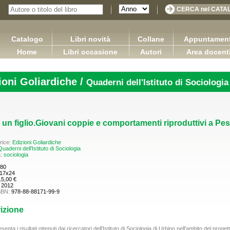
Catalogo
Libri novità
Collane
Appuntament
Home
Libri occasione
Autori
Area docent
ioni Goliardiche /
Quaderni dell'Istituto di Sociologia
 un figlio.Giovani coppie e comportamenti riproduttivi a Pe
rice:
Edizioni Goliardiche
uaderni dell'Istituto di Sociologia
a:
sociologia
80
17x24
15,00 €
:
2012
SBN:
978-88-88171-99-9
izione
 logica contabile - Volume I / Versione
Sretan Put!
2.0
resenta i risultati ottenuti dai ricercatori dell'Istituto di Sociologia di Urbino nell'ambito del proget
Pugliese Ginevra