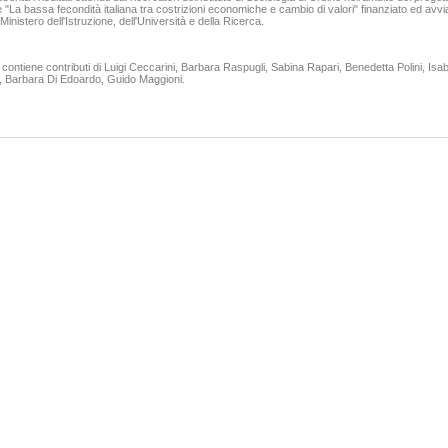
De Rosa Bruno
 "La bassa fecondità italiana tra costrizioni economiche e cambio di valori" finanziato ed avvi
40,00 €
42,00 €
Ministero dell'Istruzione, dell'Università e della Ricerca.
VAI ALLA SCHEDA
VAI ALLA SCHEDA
 contiene contributi di Luigi Ceccarini, Barbara Raspugli, Sabina Rapari, Benedetta Polini, Isab
i, Barbara Di Edoardo, Guido Maggioni.
Bambini mai soli davanti alla tv
ll'infanzia ed incapacità genitoriale
Kermol Enzo Pira Francesco
Russo Massimo
15,00 €
15,00 €
VAI ALLA SCHEDA
VAI ALLA SCHEDA