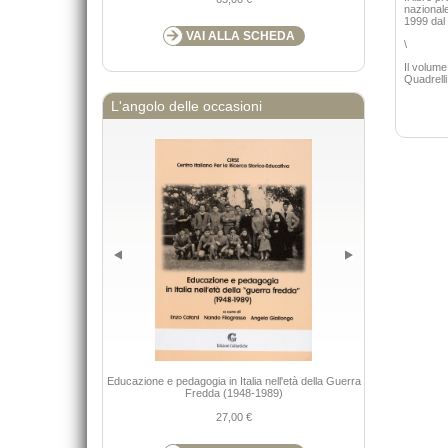
nazionale
1999 dal 
VAI ALLA SCHEDA
\
Il volume
Quadrell
L'angolo delle occasioni
Educazione e pedagogia in Italia nell'età della Guerra
Maltrattamenti a
Fredda (1948-1989)
27,00 €