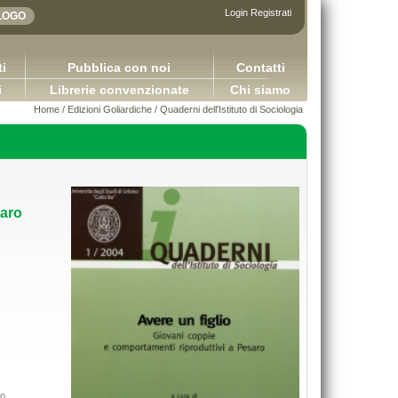
Login
Registrati
i
Pubblica con noi
Contatti
i
Librerie convenzionate
Chi siamo
Home
/
Edizioni Goliardiche
/
Quaderni dell'Istituto di Sociologia
saro
Le società a responsabilità limitata in Francia, in
DIRITTO COMMERCIALE Version
Spagna e in Italia
Capurso Giuseppe Carano Ciro Tro
to
Benvenuto Rachel Capurso Giuseppe