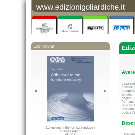
www.edizionigoliardiche.it
Libri novità
Ediz
Avere
casa edit
collana:
Q
categori
autore:
pagine:
1
formato:
prezzo:
edizione
codice I
Descr
Adhesives in the furniture industry
Applicazioni della
Bulian Franco
Il libro p
65,00 €