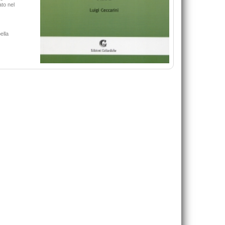
39,00 €
ato nel
20,00 €
VAI ALLA SCHEDA
VAI ALLA SCHEDA
ella
Un amico speciale.Manuale di lingua italiana per
L'amor scortese.Fanatismo, pulizia
bosniaci, croati, montenegrini, serbi
trasgressione nell'epoca dei re cosiddet
Pugliese Ginevra
Ferracuti Gianni
28,00 €
24,00 €