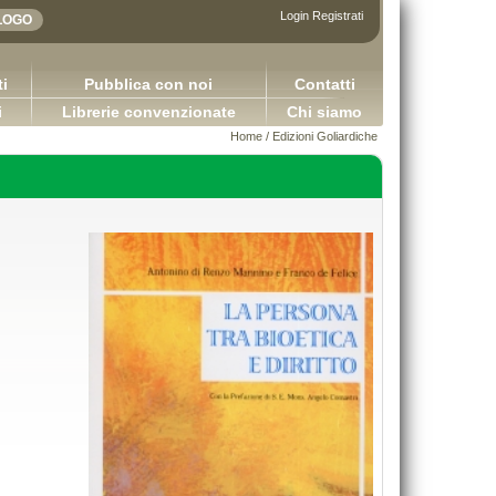
Login
Registrati
i
Pubblica con noi
Contatti
i
Librerie convenzionate
Chi siamo
Home
/
Edizioni Goliardiche
plicazioni della logica contabile - Volume I / Versione
Sretan Put!
2.0
Pugliese Ginevra