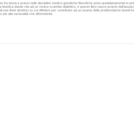
39,00 €
nto fra teoria e prassi nelle discipline medico-giuridiche-filosofiche pone quotidianamente in pri
a bioetica dando vita ad un vivace scambio dialettico, e questo libro nasce proprio dall'auspici
alcune linee direttrici su cui riflettere per contribuire ad un esame delle problematiche bioetich
VAI ALLA SCHEDA
VAI ALLA SCHEDA
 più alla razionalità che all'emotività.
L'amor scortese.Fanatismo, pulizia etnica,
 lichens.1. Terricolous species
trasgressione nell'epoca dei re cosiddetti cattolici
ier Luigi Martellos Stefano
Ferracuti Gianni
45,00 €
24,00 €
VAI ALLA SCHEDA