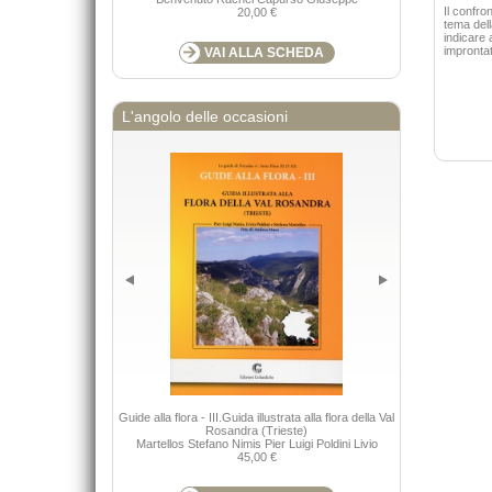
Il confro
20,00 €
tema dell
indicare 
improntato
VAI ALLA SCHEDA
L'angolo delle occasioni
Guide alla flora - III.Guida illustrata alla flora della Val
Keys to the
Rosandra (Trieste)
Nimis P
Martellos Stefano Nimis Pier Luigi Poldini Livio
45,00 €