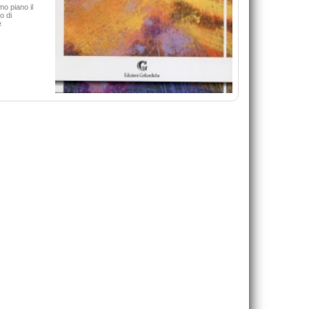
De Rosa Bruno
40,00 €
mo piano il
42,00 €
o di
e
VAI ALLA SCHEDA
VAI ALLA SCHEDA
Guardami negli occhi, mamm
Strategie, processi e modelli decisionali per la
Ciavatta Monica
gestione dell'ambiente
15,00 €
32,00 €
VAI ALLA SCHEDA