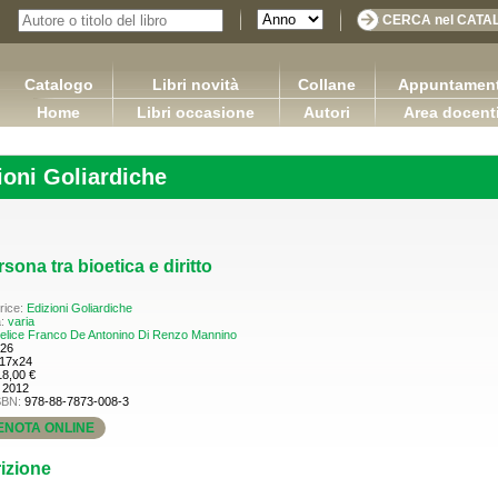
Catalogo
Libri novità
Collane
Appuntament
Home
Libri occasione
Autori
Area docent
ioni Goliardiche
sona tra bioetica e diritto
rice:
Edizioni Goliardiche
a:
varia
elice Franco De
Antonino Di Renzo Mannino
26
17x24
18,00 €
:
2012
SBN:
978-88-7873-008-3
ENOTA ONLINE
izione
es in the furniture industry
DIRITTO COMMERCIALE Versione 3.0
Ap
Bulian Franco
Capurso Giuseppe Carano Ciro Tronti Marco
65,00 €