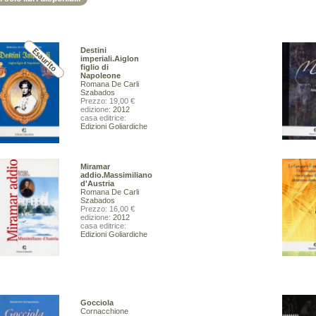
40,00 €
20,00 €
VAI ALLA SCHEDA
VAI ALLA SCHEDA
Destini
imperiali.Aiglon
figlio di
Napoleone
Romana De Carli
Szabados
Prezzo: 19,00 €
edizione:
2012
casa editrice:
Edizioni Goliardiche
Miramar
addio.Massimiliano
d'Austria
Romana De Carli
Szabados
Prezzo: 16,00 €
edizione:
2012
casa editrice:
Edizioni Goliardiche
Guide alla flora - III.Guida illustrata alla flora della Val
 lichens.1. Terricolous species
Rosandra (Trieste)
ier Luigi Martellos Stefano
Martellos Stefano Nimis Pier Luigi Poldini Livio
45,00 €
45,00 €
Gocciola
Cornacchione
VAI ALLA SCHEDA