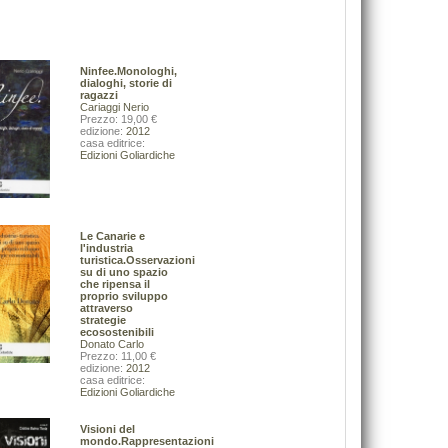
39,00 €
De Rosa Bruno
42,00 €
VAI ALLA SCHEDA
VAI ALLA SCHEDA
Ninfee.Monologhi,
dialoghi, storie di
ragazzi
Cariaggi Nerio
Prezzo: 19,00 €
edizione:
2012
casa editrice:
Edizioni Goliardiche
Le Canarie e
l'industria
turistica.Osservazioni
su di uno spazio
che ripensa il
proprio sviluppo
attraverso
strategie
ecosostenibili
Donato Carlo
Prezzo: 11,00 €
edizione:
2012
L'amor scortese.Fanatismo, pulizia etnica,
casa editrice:
Value networks e canali di mark
trasgressione nell'epoca dei re cosiddetti cattolici
Edizioni Goliardiche
Bocconcelli Roberta
Ferracuti Gianni
19,00 €
24,00 €
Visioni del
mondo.Rappresentazioni
VAI ALLA SCHEDA