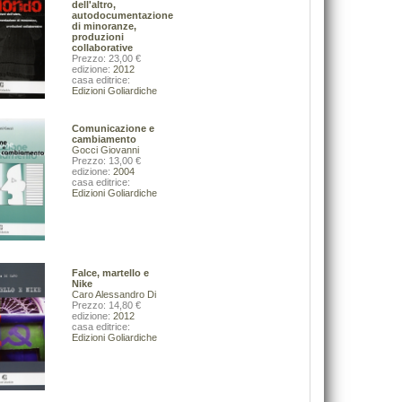
VAI ALLA SCHEDA
dell'altro,
autodocumentazione
di minoranze,
produzioni
collaborative
Prezzo: 23,00 €
edizione:
2012
casa editrice:
Edizioni Goliardiche
Comunicazione e
cambiamento
Gocci Giovanni
Prezzo: 13,00 €
edizione:
2004
casa editrice:
Edizioni Goliardiche
Falce, martello e
Nike
Caro Alessandro Di
Prezzo: 14,80 €
edizione:
2012
casa editrice:
Edizioni Goliardiche