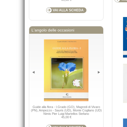
VAI ALLA SCHEDA
L'angolo delle occasioni
Guide alla flora - I.Grado (GO), Magredi di Vivaro
Keys to the
(PN), Ampezzo - Sauris (UD), Monte Coglians (UD)
Nimis P
Nimis Pier Luigi Martellos Stefano
45,00 €