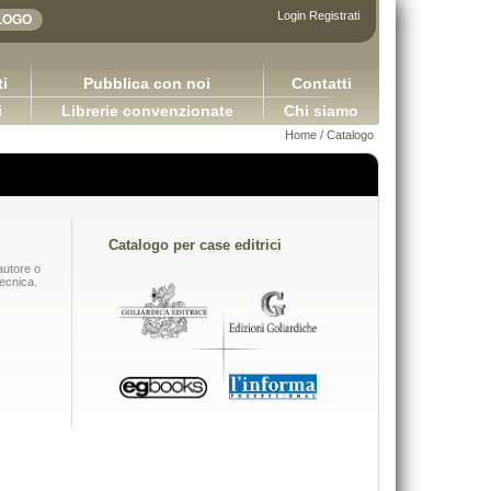
Login
Registrati
i
Pubblica con noi
Contatti
i
Librerie convenzionate
Chi siamo
Home
/ Catalogo
Catalogo per case editrici
autore o
tecnica.
DIRITTO COMMERCIALE Versione 3.0
Applicazioni della logica contabile - Volum
Capurso Giuseppe Carano Ciro Tronti Marco
2.0