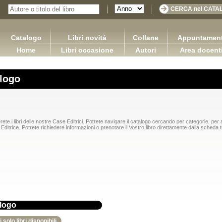
Catalogo
Libri novità
Collane
Appuntament
Home
Libri occasione
Autori
Area docent
logo
rete i libri delle nostre Case Editrici. Potrete navigare il catalogo cercando per categorie, per 
Editrice. Potrete richiedere informazioni o prenotare il Vostro libro direttamente dalla scheda 
logo
Le società a responsabilità limitata in Francia, in
Sretan Put!
Spagna e in Italia
 solo libri disponibili
Pugliese Ginevra
Benvenuto Rachel Capurso Giuseppe