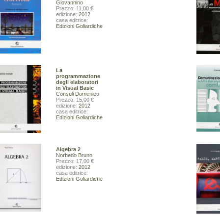
VAI ALLA SCHEDA
Giovannino
Prezzo: 11,00 €
edizione:
2012
casa editrice:
Edizioni Goliardiche
La
programmazione
degli elaboratori
in Visual Basic
Consoli Domenico
Prezzo: 15,00 €
edizione:
2012
casa editrice:
Edizioni Goliardiche
Algebra 2
Norbedo Bruno
Prezzo: 17,00 €
edizione:
2012
casa editrice:
Edizioni Goliardiche