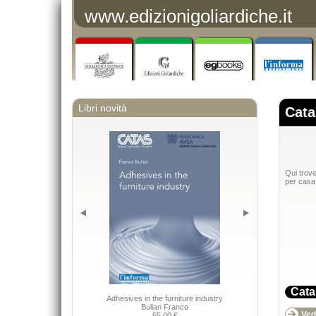
www.edizionigoliardiche.it
Libri novità
Cata
Qui trove
per casa 
Cata
Adhesives in the furniture industry
Bulian Franco
Vedi
65,00 €